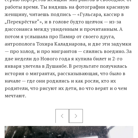
работы время. Ты видишь на фотографии красивую
женщину, читаешь подпись — «Гульсара, кассир в
„Перекрёстке“», и в голове будто щелчок — из-за
диссонанса между увиденным и прочитанным. А
потом я услышала про Памир от своего друга,
антрополога Тохира Каладнарова, и две эти задумки
— про холод, и про мигрантов — слились воедино. За
две недели до Нового года я купила билет и 2-го
января улетела в Душанбе. В результате получилась
история о мигрантах, рассказывающая, что было в
начале — где они родились и как росли, кто их
родители, что рисуют их дети, во что верят и о чем
мечтают.