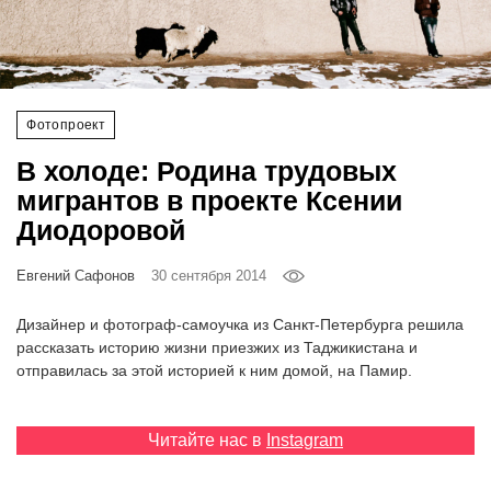
‘21
Фотопроект
Фотопроект
Репортаж
В холоде: Родина трудовых
Партнерский
мигрантов в проекте Ксении
материал
Диодоровой
О
Евгений Сафонов
30 сентября 2014
птичке
Дизайнер и фотограф-самоучка из Санкт-Петербурга решила
Рекламодателям
рассказать историю жизни приезжих из Таджикистана и
отправилась за этой историей к ним домой, на Памир.
Читайте нас в
Instagram