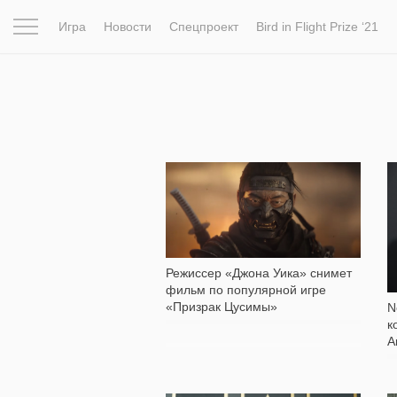
Игра
Новости
Спецпроект
Bird in Flight Prize ‘21
Вдохновение
Почему это шедевр
Мир
Фотопрое
389
Режиссер «Джона Уика» снимет
фильм по популярной игре
«Призрак Цусимы»
N
к
А