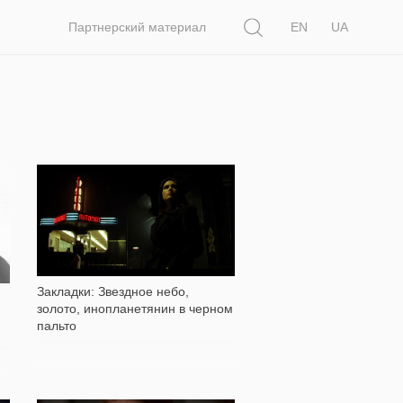
Поиск
Партнерский материал
EN
UA
902
Закладки: Звездное небо,
золото, инопланетянин в черном
пальто