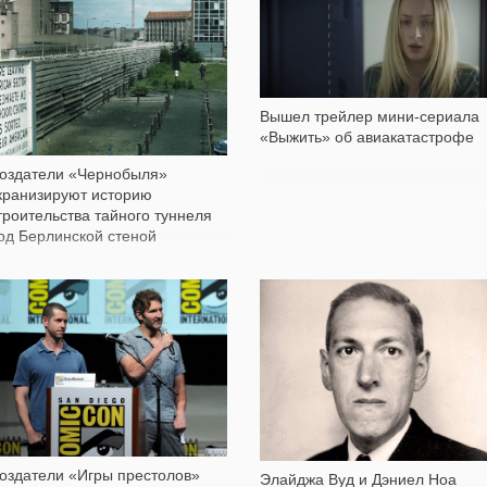
754
372
Вышел трейлер мини-сериала
«Выжить» об авиакатастрофе
оздатели «Чернобыля»
кранизируют историю
троительства тайного туннеля
од Берлинской стеной
252
1 705
оздатели «Игры престолов»
Элайджа Вуд и Дэниел Ноа