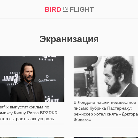
BIRD
FLIGHT
IN
кт
Репортаж
Экранизация
351
419
В Лондоне нашли неизвестное
etflix выпустит фильм по
письмо Кубрика Пастернаку:
омиксу Киану Ривза BRZRKR.
режиссер хотел снять «Доктора
ктер сыграет главную роль
Живаго»