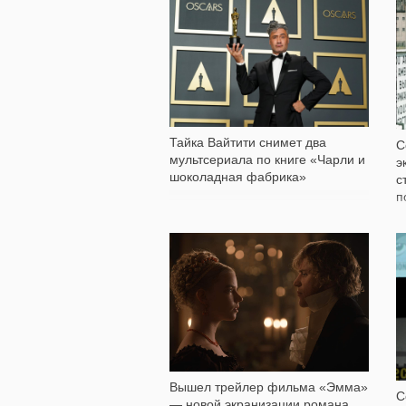
335
Тайка Вайтити снимет два
С
мультсериала по книге «Чарли и
э
шоколадная фабрика»
с
п
297
Вышел трейлер фильма «Эмма»
С
— новой экранизации романа