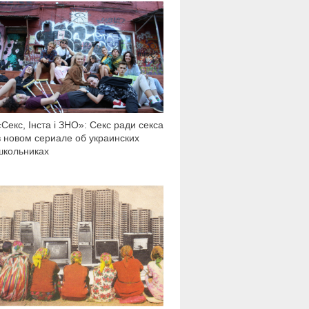
7 842
«Секс, Інста і ЗНО»: Секс ради секса
в новом сериале об украинских
школьниках
1 742