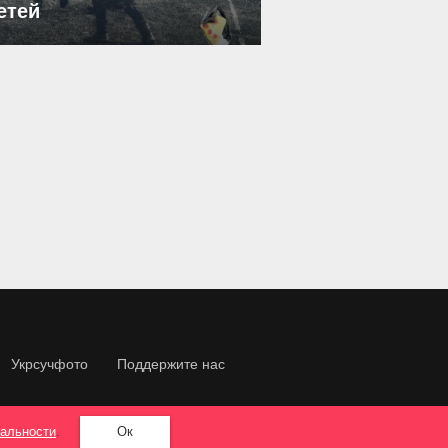
етей
Укрсучфото
Поддержите нас
альности
.
Ок