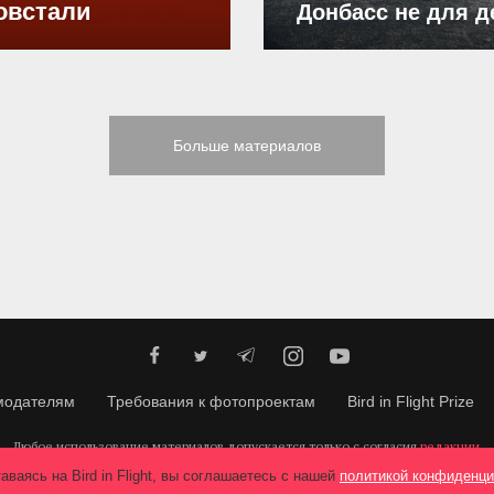
овстали
Донбасс не для д
Больше материалов
модателям
Требования к фотопроектам
Bird in Flight Prize
Любое использование материалов допускается только с согласия
редакции
.
© 2026, Bird In Flight.
Все права защищены.
аваясь на Bird in Flight, вы соглашаетесь с нашей
политикой конфиденци