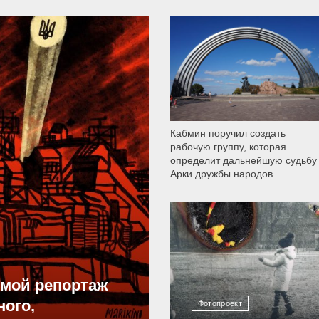
9 789
Кабмин поручил создать
рабочую группу, которая
определит дальнейшую судьбу
Арки дружбы народов
12 303
ямой репортаж
ного,
Фотопроект