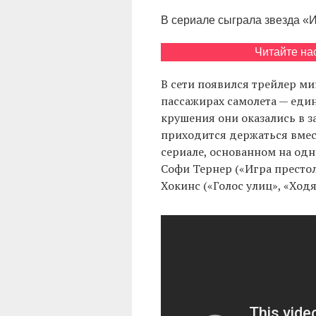
В сериале сыграла звезда «
Читайте на
В сети появился трейлер ми
пассажирах самолета — един
крушения они оказались в з
приходится держаться вмест
сериале, основанном на од
Софи Тернер («Игра престол
Хокинс («Голос улиц», «Ход