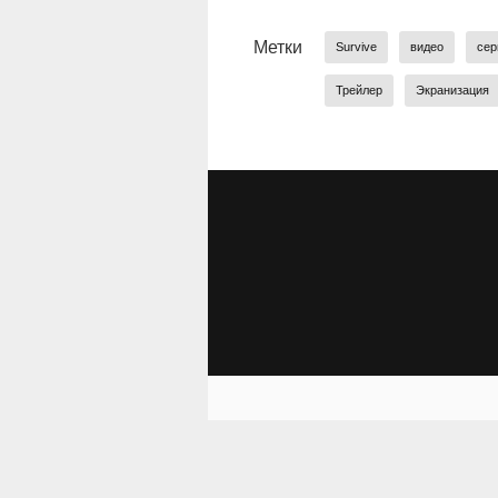
Метки
Survive
видео
сер
Трейлер
Экранизация