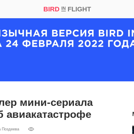
BIRD
FLIGHT
IN
кт
Репортаж
лер мини-сериала
б авиакатастрофе
а Поздеева