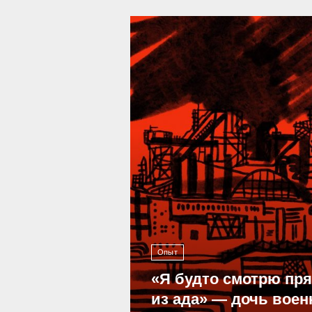
39 293
Опыт
«Я будто смотрю пр
из ада» — дочь воен