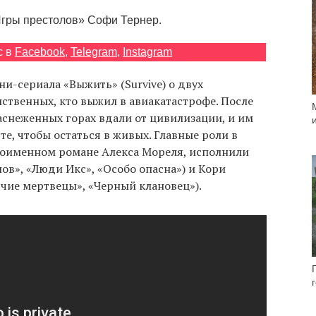
Игры престолов» Софи Тернер.
с в
Facebook
,
Telegram
,
Instagram
ни-сериала «Выжить» (Survive) о двух
ственных, кто выжил в авиакатастрофе. После
аснеженных горах вдали от цивилизации, и им
е, чтобы остаться в живых. Главные роли в
ноименном романе Алекса Мореля, исполнили
ов», «Люди Икс», «Особо опасна») и Кори
ячие мертвецы», «Черный клановец»).