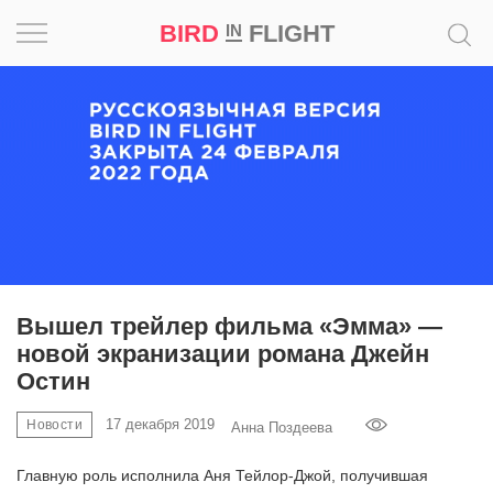
BIRD
FLIGHT
IN
Вдохновение
Почему
это
шедевр
Мир
Игра
Вышел трейлер фильма «Эмма» —
новой экранизации романа Джейн
Новости
Остин
Bird
17 декабря 2019
Новости
Анна Поздеева
in
Flight
Главную роль исполнила Аня Тейлор-Джой, получившая
Prize