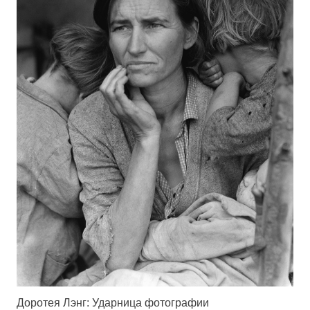
Доротея Лэнг: Ударница фотографии