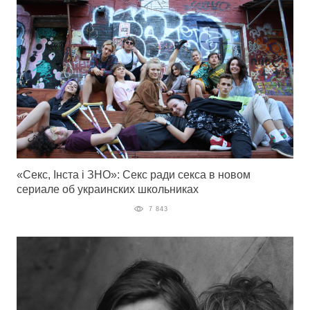
«Секс, Інста і ЗНО»: Секс ради секса в новом
сериале об украинских школьниках
7 843