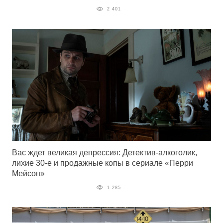
2 401
Вас ждет великая депрессия: Детектив-алкоголик,
лихие 30-е и продажные копы в сериале «Перри
Мейсон»
1 285