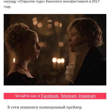
награду «Открытие года» Каннского кинофестиваля в 2017
‘21
году.
Фотопроект
Репортаж
Партнерский
материал
О
птичке
Рекламодателям
Читайте нас в
Facebook
,
Telegram
,
Instagram
В сети появился полноценный трейлер