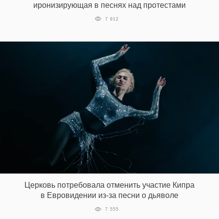
иронизирующая в песнях над протестами
‘21
7 912
Фотопроект
Репортаж
Партнерский
материал
О
птичке
Рекламодателям
Церковь потребовала отменить участие Кипра
в Евровидении из-за песни о дьяволе
7 555