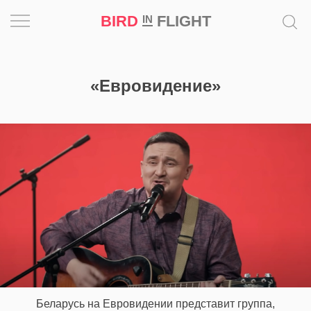
BIRD
FLIGHT
IN
Вдохновение
«Евровидение»
Почему
это
шедевр
Мир
Игра
Новости
Bird
in
Flight
Беларусь на Евровидении представит группа,
Prize