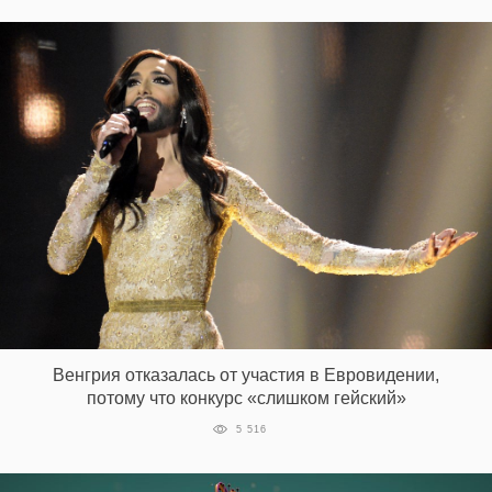
EN
UA
Венгрия отказалась от участия в Евровидении,
потому что конкурс «слишком гейский»
5 516