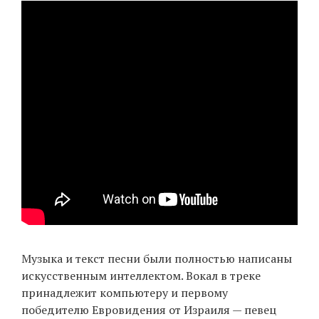
EN
UA
Музыка и текст песни были полностью написаны
искусственным интеллектом. Вокал в треке
принадлежит компьютеру и первому
победителю Евровидения от Израиля — певец