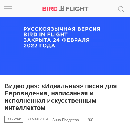
BIRD
FLIGHT
IN
Вдохновение
Почему
это
шедевр
Мир
Игра
Видео дня: «Идеальная» песня для
Евровидения, написанная и
Новости
исполненная искусственным
интеллектом
Bird
in
30 мая 2019
Хай-тек
Анна Поздеева
Flight
Prize