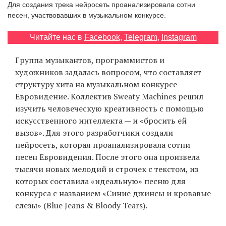
Для создания трека нейросеть проанализировала сотни
‘21
песен, участвовавших в музыкальном конкурсе.
Фотопроект
Читайте нас в
Facebook
,
Telegram
,
Instagram
Группа музыкантов, программистов и
Репортаж
художников задалась вопросом, что составляет
структуру хита на музыкальном конкурсе
Партнерский
Евровидение. Коллектив Sweaty Machines решил
материал
изучить человеческую креативность с помощью
искусственного интеллекта — и «бросить ей
О
вызов». Для этого разработчики создали
птичке
нейросеть, которая проанализировала сотни
песен Евровидения. После этого она произвела
Рекламодателям
тысячи новых мелодий и строчек с текстом, из
которых составила «идеальную» песню для
конкурса с названием «Синие джинсы и кровавые
слезы» (Blue Jeans & Bloody Tears).