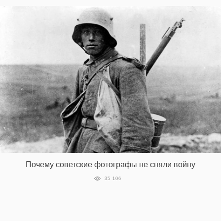
EN
UA
Почему советские фотографы не сняли войну
35 106