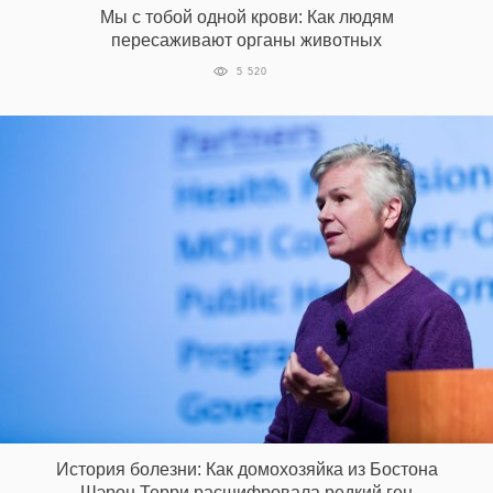
Мы с тобой одной крови: Как людям
пересаживают органы животных
5 520
EN
UA
История болезни: Как домохозяйка из Бостона
Шэрон Терри расшифровала редкий ген