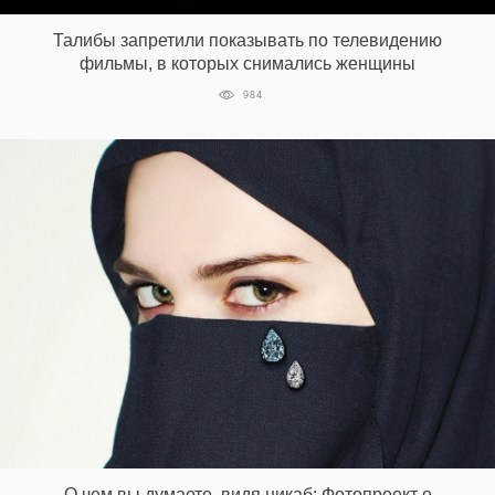
Талибы запретили показывать по телевидению
фильмы, в которых снимались женщины
EN
UA
984
О чем вы думаете, видя никаб: Фотопроект о