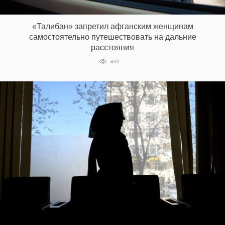
‘21
«Талибан» запретил афганским женщинам
Фотопроект
самостоятельно путешествовать на дальние
расстояния
Репортаж
430
Партнерский
материал
О
птичке
Рекламодателям