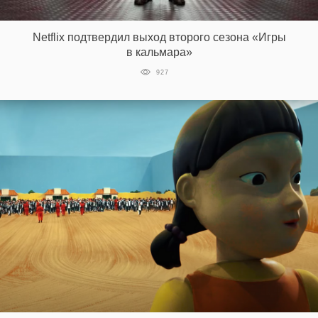
‘21
Netflix подтвердил выход второго сезона «Игры
Фотопроект
в кальмара»
927
Репортаж
Партнерский
материал
О
птичке
Рекламодателям