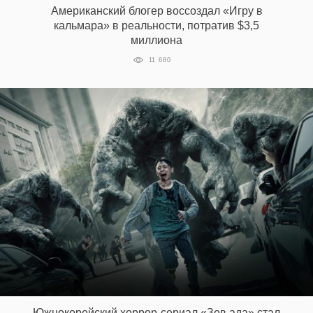
Американский блогер воссоздал «Игру в
кальмара» в реальности, потратив $3,5
миллиона
EN
UA
11 680
Южнокорейский хоррор-сериал «Зов ада» стал