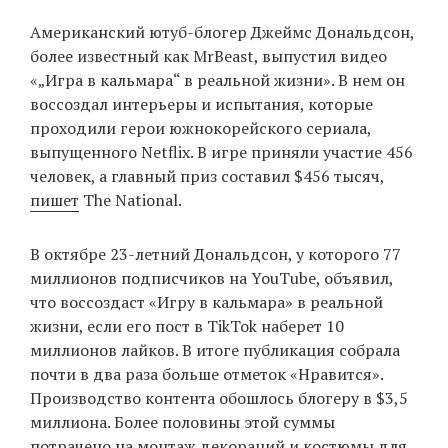
‘21
Американский ютуб-блогер Джеймс Дональдсон,
более известный как MrBeast, выпустил видео
Фотопроект
«„Игра в кальмара“ в реальной жизни». В нем он
воссоздал интерьеры и испытания, которые
Репортаж
проходили герои южнокорейского сериала,
выпущенного Netflix. В игре приняли участие 456
Партнерский
человек, а главный приз составил $456 тысяч,
материал
пишет
The National.
О
В октябре 23-летний Дональдсон, у которого 77
птичке
миллионов подписчиков на YouTube, объявил,
что воссоздаст «Игру в кальмара» в реальной
Рекламодателям
жизни, если его пост в TikTok наберет 10
миллионов лайков. В итоге публикация собрала
почти в два раза больше отметок «Нравится».
Производство контента обошлось блогеру в $3,5
миллиона. Более половины этой суммы
потрачено на монтаж декораций и костюмы для