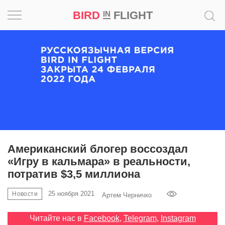
BIRD
FLIGHT
IN
Вдохновение
Почему
это
шедевр
Мир
Игра
Американский блогер воссоздал
«Игру в кальмара» в реальности,
Новости
потратив $3,5 миллиона
Bird
25 ноября 2021
Новости
Артем Черничко
in
Flight
Читайте нас в
Facebook
,
Telegram
,
Instagram
Prize