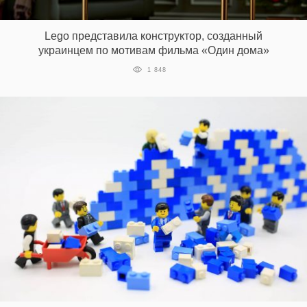
‘21
Lego представила конструктор, созданный
Фотопроект
украинцем по мотивам фильма «Один дома»
1 848
Репортаж
Партнерский
материал
О
птичке
Рекламодателям