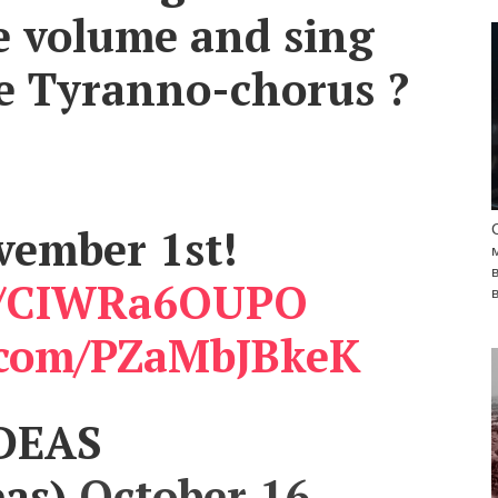
e volume and sing
he Tyranno-chorus ?
ember 1st!
co/CIWRa6OUPO
r.com/PZaMbJBkeK
DEAS
as)
October 16,