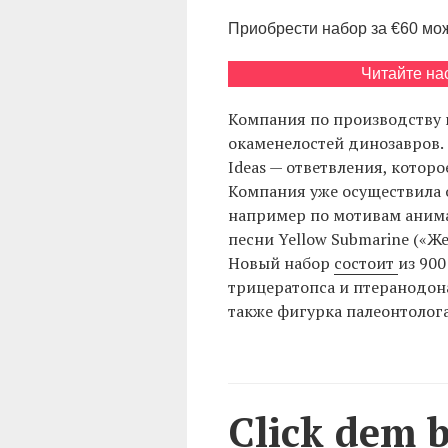
Приобрести набор за €60 мож
Читайте на
Компания по производству 
окаменелостей динозавров. 
Ideas — ответвления, котор
Компания уже осуществила 
например по мотивам аним
песни Yellow Submarine («Же
Новый набор
состоит
из 90
трицератопса и птеранодона
также фигурка палеонтолога
Click dem b