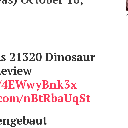
s 21320 Dinosaur
Review
co/4EWwyBnk3x
r.com/nBtRbaUqSt
ngebaut