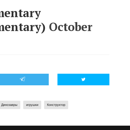
mentary
entary)
October
Динозавры
игрушки
Конструктор