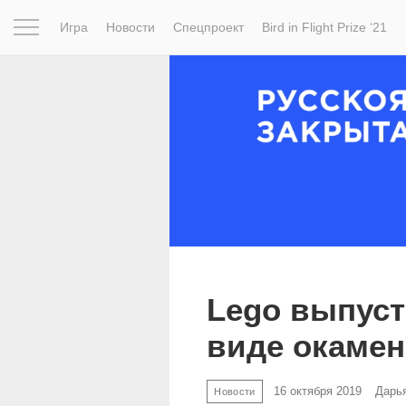
Игра
Новости
Спецпроект
Bird in Flight Prize ‘21
Вдохновение
Почему это шедевр
Мир
Фотопрое
Lego выпуст
виде окамен
16 октября 2019
Дарь
Новости