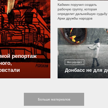
Кабмин поручил создать
рабочую группу, которая
определит дальнейшую судьбу
Арки дружбы народов
12 298
ямой репортаж
ного,
Фотопроект
овстали
Донбасс не для д
Больше материалов