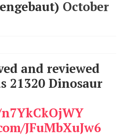
engebaut)
October
ived and reviewed
s 21320 Dinosaur
co/n7YkCkOjWY
r.com/JFuMbXuJw6