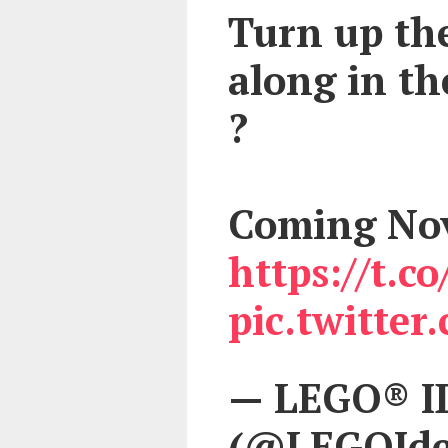
Turn up th
along in t
?
Coming Nov
https://t.
pic.twitte
— LEGO® I
(@LEGOIde