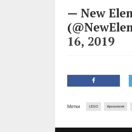
— New Ele
(@NewElem
16, 2019
Метки
LEGO
Археология