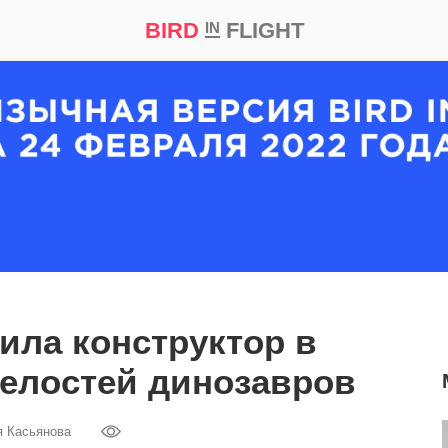
BIRD
FLIGHT
IN
кт
Репортаж
ила конструктор в
елостей динозавров
я Касьянова