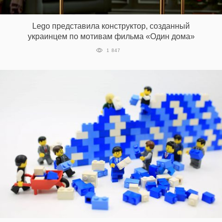
‘21
Lego представила конструктор, созданный
Фотопроект
украинцем по мотивам фильма «Один дома»
1 847
Репортаж
Партнерский
материал
О
птичке
Рекламодателям