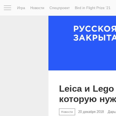
Игра
Новости
Спецпроект
Bird in Flight Prize ‘21
Вдохновение
Почему это шедевр
Мир
Фотопрое
Leica и Leg
которую нуж
20 декабря 2018
Дарь
Новости