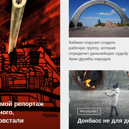
9 790
Кабмин поручил создать
рабочую группу, которая
определит дальнейшую судьбу
Арки дружбы народов
12 305
ямой репортаж
ного,
Фотопроект
овстали
Донбасс не для д