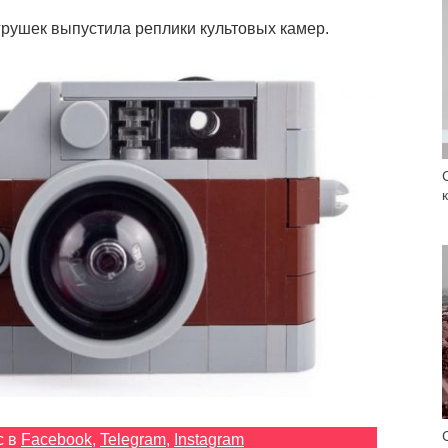
грушек выпустила реплики культовых камер.
с в
Facebook
,
Telegram
,
Instagram