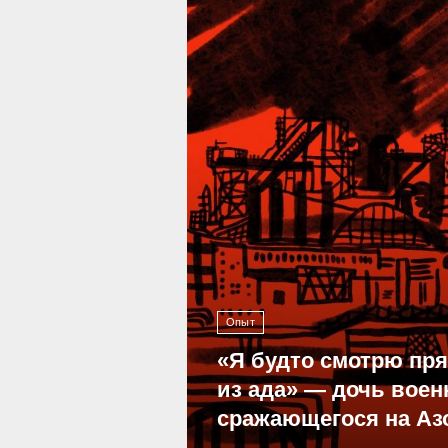
39 296
Опыт
«Я будто смотрю пр
из ада» — дочь воен
сражающегося на Аз