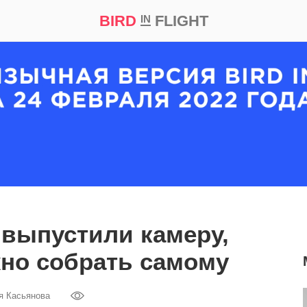
BIRD
FLIGHT
IN
кт
Репортаж
o выпустили камеру,
но собрать самому
я Касьянова