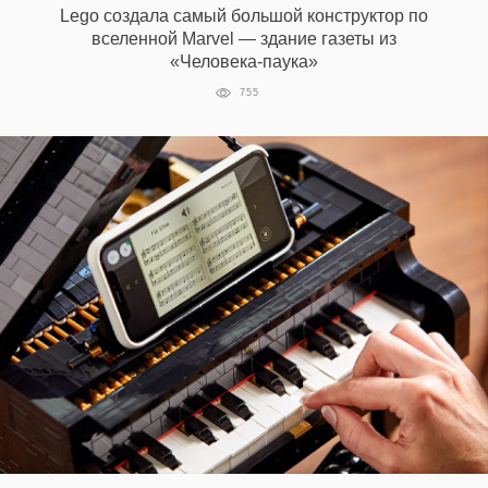
Lego создала самый большой конструктор по
вселенной Marvel — здание газеты из
«Человека-паука»
EN
UA
755