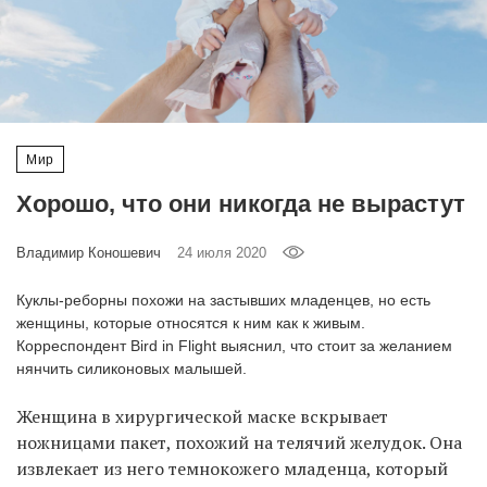
‘21
Фотопроект
Репортаж
Мир
Партнерский
Хорошо, что они никогда не вырастут
материал
Владимир Коношевич
24 июля 2020
О
птичке
Куклы-реборны похожи на застывших младенцев, но есть
женщины, которые относятся к ним как к живым.
Рекламодателям
Корреспондент Bird in Flight выяснил, что стоит за желанием
нянчить силиконовых малышей.
Женщина в хирургической маске вскрывает
ножницами пакет, похожий на телячий желудок. Она
извлекает из него темнокожего младенца, который