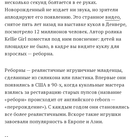
несколько секунд болтается в ее руках.
Новорожденный не издает ни звука, но зрители
аплодируют его появлению. Это странное
видео
,
EN
UA
снятое пять лет назад на выставке кукол в Денвере,
посмотрело 12 миллионов человек. Автор ролика
Kellie Girl поместил под ним пояснение: детей на
площадке не было, в кадре вы видите куклу для
взрослых — реборна.
Реборны — реалистичные игрушечные младенцы,
сделанные из силикона или пластика. Впервые они
появились в США в 90-х, когда кукольные мастера
взялись за реставрацию старых пупсов (название
«реборн» происходит от английского reborn —
«перерождение»). С каждым годом они становились
все более реалистичными. Вскоре такие игрушки
завоевали популярность в Европе и Азии.