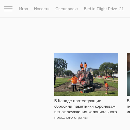
Игра
Новости
Спецпроект
Bird in Flight Prize ‘21
Вдохновение
Почему это шедевр
Мир
Фотопрое
3 014
В Канаде протестующие
Б
сбросили памятники королевам
п
в знак осуждения колониального
и
прошлого страны