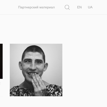
Поиск
Партнерский материал
EN
UA
34 960
:
Кто ходит не в ногу, слышит
другой барабан: Пациенты