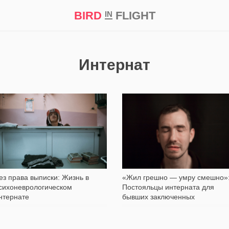
BIRD
FLIGHT
IN
кт
Репортаж
Интернат
7 952
8 919
ез права выписки: Жизнь в
«Жил грешно — умру смешно»
сихоневрологическом
Постояльцы интерната для
нтернате
бывших заключенных