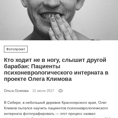
‘21
Фотопроект
Репортаж
Партнерский
Фотопроект
материал
Кто ходит не в ногу, слышит другой
О
барабан: Пациенты
птичке
психоневрологического интерната в
проекте Олега Климова
Рекламодателям
Ольга Осипова
21 июля 2017
В Сибири, в небольшой деревне Красноярского края, Олег
Климов пытался научить пациентов психоневрологического
интерната фотографировать — этот процесс назвал