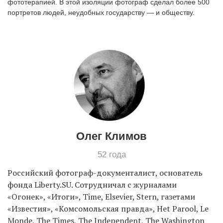
фототерапией. В этой изоляции фотограф сделал более 500
портретов людей, неудобных государству — и обществу.
EN
UA
Олег Климов
52 года
Российский фотограф-документалист, основатель
фонда Liberty.SU. Сотрудничал с журналами
«Огонек», «Итоги», Time, Elsevier, Stern, газетами
«Известия», «Комсомольская правда», Het Parool, Le
Monde, The Times, The Independent, The Washington