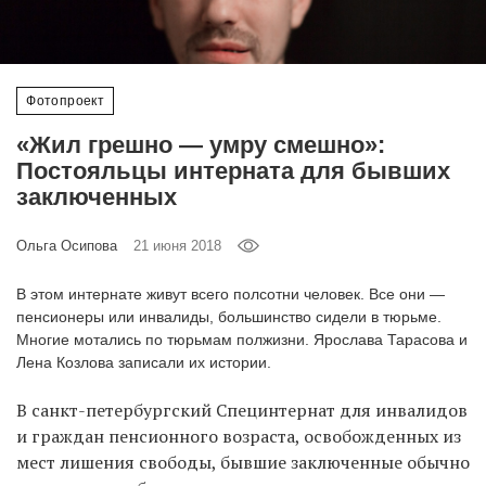
‘21
Фотопроект
Фотопроект
Репортаж
«Жил грешно — умру смешно»:
Постояльцы интерната для бывших
Партнерский
заключенных
материал
Ольга Осипова
21 июня 2018
О
птичке
В этом интернате живут всего полсотни человек. Все они —
пенсионеры или инвалиды, большинство сидели в тюрьме.
Многие мотались по тюрьмам полжизни. Ярослава Тарасова и
Рекламодателям
Лена Козлова записали их истории.
В санкт-петербургский Специнтернат для инвалидов
и граждан пенсионного возраста, освобожденных из
мест лишения свободы, бывшие заключенные обычно