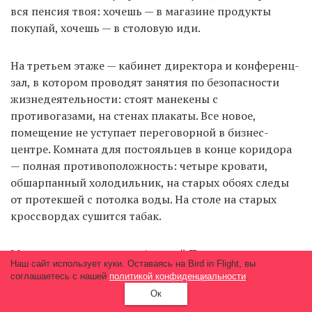
вся пенсия твоя: хочешь — в магазине продукты
покупай, хочешь — в столовую иди.
На третьем этаже — кабинет директора и конференц-
зал, в котором проводят занятия по безопасности
жизнедеятельности: стоят манекены с
противогазами, на стенах плакаты. Все новое,
помещение не уступает переговорной в бизнес-
центре. Комната для постояльцев в конце коридора
— полная противоположность: четыре кровати,
обшарпанный холодильник, на старых обоях следы
от протекшей с потолка воды. На столе на старых
кроссвордах сушится табак.
Мужчина на костылях — Алексей Пузырев.
Наш сайт использует куки. Оставаясь на Bird in Flight, вы
соглашаетесь с нашей
политикой конфиденциальности
.
— Одну ногу я травмировал на даче. Захожу в дом,
Ок
чувствую — странно пахнет, но сдуру щелкнул