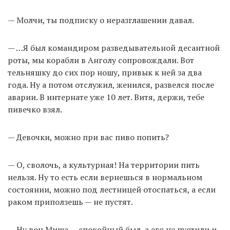
— Молчи, ты подписку о неразглашении давал.
— …Я был командиром разведывательной десантной
роты, мы корабли в Анголу сопровождали. Вот
тельняшку до сих пор ношу, привык к ней за два
года. Ну а потом отслужил, женился, развелся после
аварии. В интернате уже 10 лет. Витя, держи, тебе
пивечко взял.
— Девочки, можно при вас пиво попить?
— О, сволочь, а культурная! На территории пить
нельзя. Ну то есть если вернешься в нормальном
состоянии, можно под лестницей отоспаться, а если
раком приползешь — не пустят.
— Ну вон Миша — спокойный был, а его не пустили и