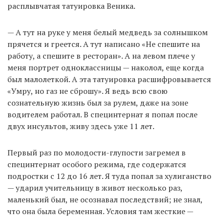
расплывчатая татуировка Веника.
— А тут на руке у меня белый медведь за солнышком
прячется и греется. А тут написано «Не спешите на
работу, а спешите в ресторан». А на левом плече у
меня портрет одноклассницы — наколол, еще когда
был малолеткой. А эта татуировка расшифровывается
«Умру, но газ не сброшу». Я ведь всю свою
сознательную жизнь был за рулем, даже на зоне
водителем работал. В специнтернат я попал после
двух инсультов, живу здесь уже 11 лет.
Первый раз по молодости-глупости загремел в
специнтернат особого режима, где содержатся
подростки с 12 до 16 лет. Я туда попал за хулиганство
— ударил учительницу в живот несколько раз,
маленький был, не осознавал последствий; не знал,
что она была беременная. Условия там жесткие —