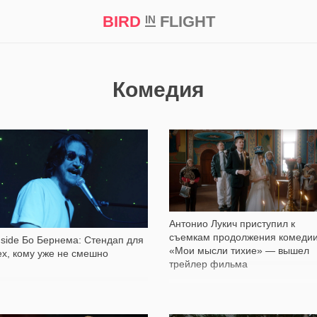
BIRD
FLIGHT
IN
кт
Репортаж
Комедия
7 952
624
Антонио Лукич приступил к
съемкам продолжения комеди
nside Бо Бернема: Стендап для
«Мои мысли тихие» — вышел
ех, кому уже не смешно
трейлер фильма