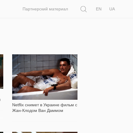
Поиск
Партнерский материал
EN
UA
612
и
Netflix снимет в Украине фильм с
Жан-Клодом Ван Даммом