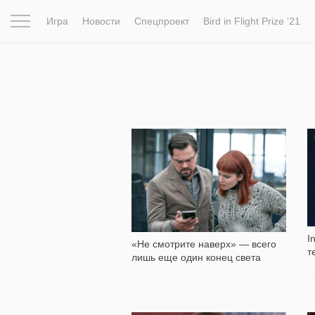
Игра
Новости
Спецпроект
Bird in Flight Prize ‘21
Вдохновение
Почему это шедевр
Мир
Фотопрое
2 880
I
«Не смотрите наверх» — всего
т
лишь еще один конец света