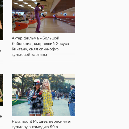
1 878
Актер фильма «Большой
Лебовски», сыгравший Хесуса
Кинтану, снял спин-офф
»
культовой картины
966
ке
Paramount Pictures переснимет
культовую комедию 90-х