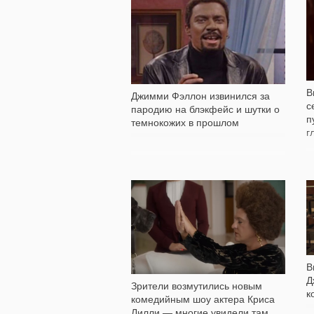
611
В
Джимми Фэллон извинился за
с
пародию на блэкфейс и шутки о
п
темнокожих в прошлом
г
541
В
Д
Зрители возмутились новым
к
комедийным шоу актера Криса
Лилли — многие увидели там