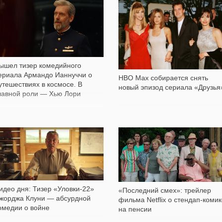
1 008
726
ышел тизер комедийного
ериала Армандо Ианнуччи о
HBO Max собирается снять
утешествиях в космосе. В
новый эпизод сериала «Друзья
лавной роли — Хью Лори
994
552
идео дня: Тизер «Уловки-22»
«Последний смех»: трейлер
жорджа Клуни — абсурдной
фильма Netflix о стендап-коми
омедии о войне
на пенсии