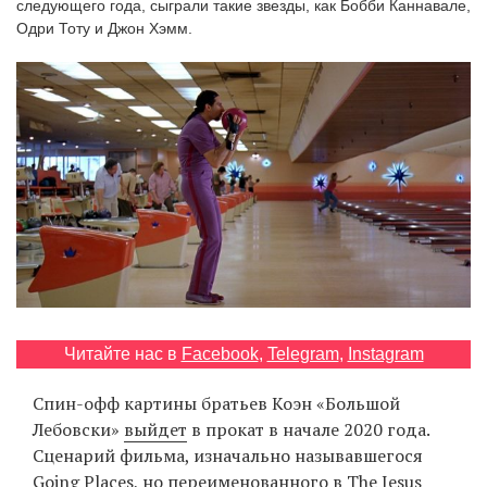
следующего года, сыграли такие звезды, как Бобби Каннавале,
‘21
Одри Тоту и Джон Хэмм.
Фотопроект
Репортаж
Партнерский
материал
О
птичке
Рекламодателям
Читайте нас в
Facebook
,
Telegram
,
Instagram
Спин-офф картины братьев Коэн «Большой
Лебовски»
выйдет
в прокат в начале 2020 года.
Сценарий фильма, изначально называвшегося
Going Places, но переименованного в The Jesus