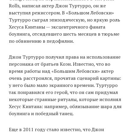
Rolls, написал актер Джон Туртурро, он же
выступил режиссером. В «Большом Лебовски»
Туртурро сыграл эпизодическую, но яркую роль
EN
UA
Хесуса Кинтаны — эксцентричного фаната
боулинга, отсидевшего шесть месяцев в тюрьме
по обвинению в педофилии.
Джон Туртурро получил права на использование
персонажа от братьев Коэн. Известно, что во
время работы над «Большим Лебовски» актер
очень расстроился, прочитав сценарий картины:
у него было мало экранного времени. Туртурро
так понравился его герой, что он сам придумал
некоторые странные ритуалы, которые исполнял
Хесус Кинтана: например, облизывание шара для
боулинга и победный танец.
Еще в 2011 году стало известно, что Джон