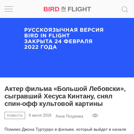
BIRD
FLIGHT
IN
Вдохновение
Почему
это
шедевр
Мир
Игра
Актер фильма «Большой Лебовски»,
сыгравший Хесуса Кинтану, снял
Новости
спин-офф культовой картины
Bird
9 июля 2019
Новости
Анна Поздеева
in
Flight
Помимо Джона Туртурро в фильме, который выйдет в начале
Prize