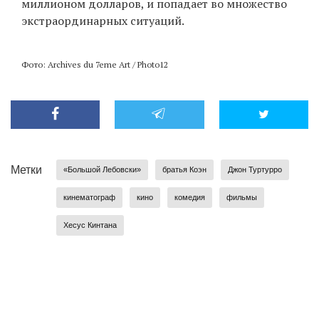
миллионом долларов, и попадает во множество
экстраординарных ситуаций.
Фото: Archives du 7eme Art / Photo12
Метки
«Большой Лебовски»
братья Коэн
Джон Туртурро
кинематограф
кино
комедия
фильмы
Хесус Кинтана