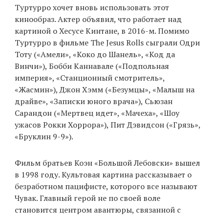
Туртурро хочет вновь использовать этот
кинообраз. Актер объявил, что работает над
картиной о Хесусе Кинтане, в 2016-м. Помимо
Туртурро в фильме The Jesus Rolls сыграли Одри
Тоту («Амели», «Коко до Шанель», «Код да
Винчи»), Бобби Каннавале («Подпольная
империя», «Станционный смотритель»,
«Жасмин»), Джон Хэмм («Безумцы», «Малыш на
драйве», «Записки юного врача»), Сьюзан
Сарандон («Мертвец идет», «Мачеха», «Шоу
ужасов Рокки Хоррора»), Пит Дэвидсон («Грязь»,
«Бруклин 9-9»).
Фильм братьев Коэн «Большой Лебовски» вышел
в 1998 году. Культовая картина рассказывает о
безработном пацифисте, которого все называют
Чувак. Главный герой не по своей воле
становится центром авантюры, связанной с