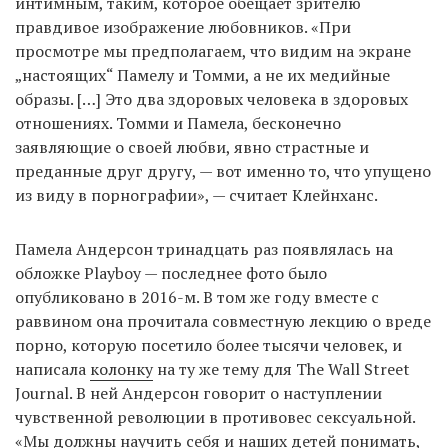
интимным, таким, которое обещает зрителю
правдивое изображение любовников. «При
просмотре мы предполагаем, что видим на экране
„настоящих“ Памелу и Томми, а не их медийные
образы. […] Это два здоровых человека в здоровых
отношениях. Томми и Памела, бесконечно
заявляющие о своей любви, явно страстные и
преданные друг другу, — вот именно то, что упущено
из виду в порнографии», — считает Клейнханс.
Памела Андерсон тринадцать раз появлялась на
обложке Playboy — последнее фото было
опубликовано в 2016-м. В том же году вместе с
раввином она прочитала совместную лекцию о вреде
порно, которую посетило более тысячи человек, и
написала
колонку
на ту же тему для The Wall Street
Journal. В ней Андерсон говорит о наступлении
чувственной революции в противовес сексуальной.
«Мы должны научить себя и наших детей понимать,