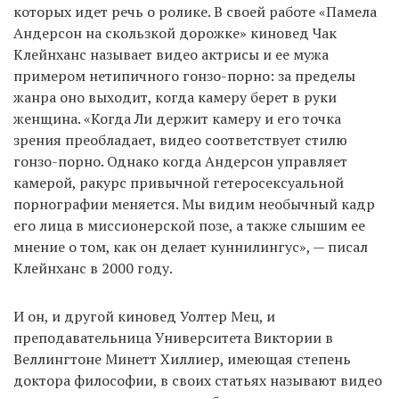
которых идет речь о ролике. В своей работе «Памела
Андерсон на скользкой дорожке» киновед Чак
Клейнханс называет видео актрисы и ее мужа
примером нетипичного гонзо-порно: за пределы
жанра оно выходит, когда камеру берет в руки
женщина. «Когда Ли держит камеру и его точка
зрения преобладает, видео соответствует стилю
гонзо-порно. Однако когда Андерсон управляет
камерой, ракурс привычной гетеросексуальной
порнографии меняется. Мы видим необычный кадр
его лица в миссионерской позе, а также слышим ее
мнение о том, как он делает куннилингус», — писал
Клейнханс в 2000 году.
И он, и другой киновед Уолтер Мец, и
преподавательница Университета Виктории в
Веллингтоне Минетт Хиллиер, имеющая степень
доктора философии, в своих статьях называют видео