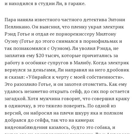
и находился в студии Ли, в гараже.
Пара наняла известного частного детектива Энтони
Пелликано. Он выяснил, что пленку украл электрик
Рэнд Готье и отдал ее порнорежиссеру Милтону
Оуэну (Готье до этого снимался в порнофильмах и
так познакомился с Оуэном). Ли уволил Рэнда, не
заплатив ему $20 тысяч, которые причитались за
работу в особняке супругов в Малибу. Когда электрик
вернулся за деньгами, Ли направил на него дробовик
и сказал: «Убирайся к черту с моей собственности».
Это разозлило Готье, и он захотел отомстить. Как ему
удалось незаметно открыть сейф, до сих пор остается
загадкой. Хотя мужчина говорит, что совершил кражу
в одиночку, в это тяжело поверить. По одной из
версий, он набросил на плечи шкуру яка и ползком
добрался до сейфа, так что на камерах
видеонаблюдения казалось, будто это собака, и