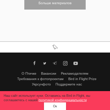
Больше материалов
О Птичке
Вакансии
Рекламодателям
Требования к фотопроектам
Bird in Flight Prize
Укрсучфото
Поддержите нас
Любое использование материалов допускается только с согласия
Наш сайт использует куки. Оставаясь на Bird in Flight, вы
редакции
.
© 2026, Bird In Flight.
соглашаетесь с нашей
политикой конфиденциальности
.
Все права защищены.
Ок