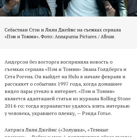
Себастиан Стэн и Лили Джеймс на съемках сериала
«Пэм и Томми». Фото: Annapurna Pictures / Album
Андерсон без восторга восприняла новость о
съемках сериала «Пэм и Томми» Эвана Голдберга и
Сета Рогена. Он выйдет на Hulu в начале февраля и
расскажет о событиях 1997 года, когда домашнее
видео пары утекло в интернет. «Пэм и Томми»
является адаптацией статьи из журнала Rolling Stone
2014-го: тогда журналистке удалось взять интервью
у человека, укравшего пленку, — Рэнда Готье.
Актриса Лили Джеймс («Золушка», «Темные
времена», «Война и мир»), воплотившая образ звезды