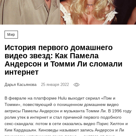
‘21
Фотопроект
Мир
Репортаж
История первого домашнего
Партнерский
видео звезд: Как Памела
материал
Андерсон и Томми Ли сломали
интернет
О
птичке
Дарья Касьянова
25 января 2022
Рекламодателям
В феврале на платформе Hulu выходит сериал «Пэм и
Томми», повествующий о похищенном домашнем видео
актрисы Памелы Андерсон и музыканта Томми Ли. В 1996 году
ролик утек в интернет и стал причиной первого подобного
секс-скандала: потом в сети оказались видео Пэрис Хилтон и
Ким Кардашьян. Киноведы называют запись Андерсон и Ли