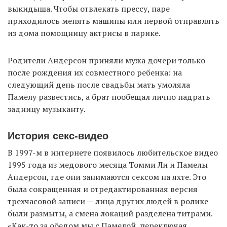
выкидыша. Чтобы отвлекать прессу, паре
приходилось менять машины или первой отправлять
из дома помощницу актрисы в парике.
Родители Андерсон приняли мужа дочери только
после рождения их совместного ребенка: на
следующий день после свадьбы мать умоляла
Памелу развестись, а брат пообещал лично надрать
задницу музыканту.
История секс-видео
В 1997-м в интернете появилось любительское видео
1995 года из медового месяца Томми Ли и Памелы
Андерсон, где они занимаются сексом на яхте. Это
была сокращенная и отредактированная версия
трехчасовой записи — лица других людей в ролике
были размыты, а смена локаций разделена титрами.
«Как-то за обедом мы с Памелой, переключая