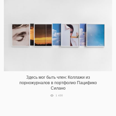
Здесь мог быть член: Коллажи из
порножурналов в портфолио Пацифико
Силано
1 430