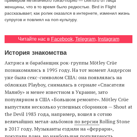
примером нетипичного гонзо-порно — снятого от лица
женщины, что в то время было редкостью. Bird in Flight
рассказывает, как ролик оказался в интернете, изменил жизнь
супругов и повлиял на поп-культуру.
EN
UA
Читайте нас в
Facebook
,
Telegram
,
Instagram
История знакомства
Актриса и барабанщик рок-группы Mötley Crüe
познакомились в 1995 году. На тот момент Андерсон
уже была секс-символом США: она появлялась на
обложках Playboy, снималась в сериале «Спасатели
Малибу» и менее известном в Украине, зато
популярном в США «Большом ремонте». Mötley Crüe
выпустили несколько успешных сборников — Shout at
the Devil 1983 года, например, вошел в сотню
величайших метал-альбомов
по версии
Rolling Stone
в 2017 году. Музыканты ездили на «феррари»,
покупали дома, но наибольшая популярность