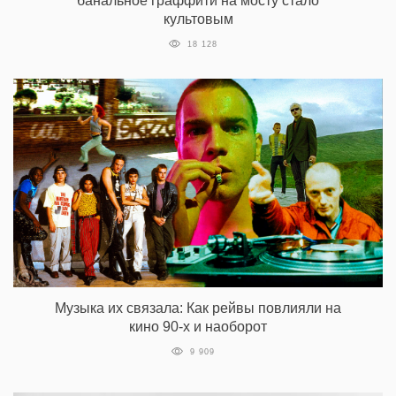
банальное граффити на мосту стало
культовым
18 128
Музыка их связала: Как рейвы повлияли на
кино 90-х и наоборот
9 909