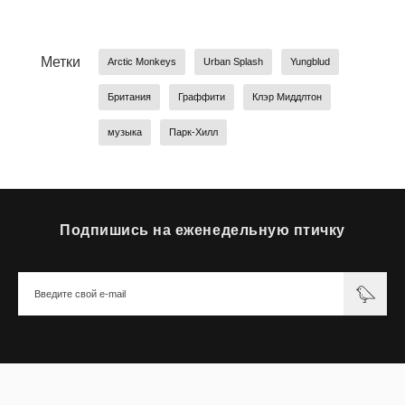
Метки
Arctic Monkeys
Urban Splash
Yungblud
Британия
Граффити
Клэр Миддлтон
музыка
Парк-Хилл
Подпишись на еженедельную птичку