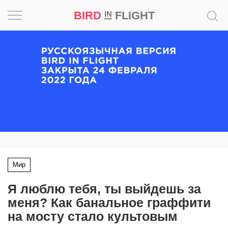
BIRD
FLIGHT
IN
Вдохновение
Почему
это
шедевр
Мир
Игра
Мир
Новости
Я люблю тебя, ты выйдешь за
Bird
меня? Как банальное граффити
in
на мосту стало культовым
Flight
Prize