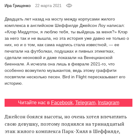
‘21
Ира Грищенко
22 марта 2021
Двадцать лет назад на мосту между корпусами жилого
Фотопроект
комплекса в английском Шеффилде Джейсон Лоу написал:
«Клэр Миддлтон, я люблю тебя, ты выйдешь за меня?» Клэр
Репортаж
за него так и не вышла, но эта история уже давно не только о
них, но и о том, как сама надпись стала известной, — ее
печатали на футболках, подушках и пивных этикетках,
Партнерский
сделали неоновой и даже показали на Венецианской
материал
биеннале. А исчезла она лишь в феврале 2021-го, что
особенно возмутило музыкантов, ведь этому граффити
О
посвятили несколько песен. Bird in Flight пересказывает его
птичке
историю.
Рекламодателям
Читайте нас в
Facebook
,
Telegram
,
Instagram
Джейсон боялся высоты, но очень хотел впечатлить
свою девушку, поэтому поднялся на тринадцатый
этаж жилого комплекса Парк-Хилл в Шеффилде,