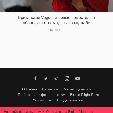
Британский Vogue впервые поместил на
обложку фото с моделью в хиджабе
989
О Птичке
Вакансии
Рекламодателям
Требования к фотопроектам
Bird in Flight Prize
Укрсучфото
Поддержите нас
Любое использование материалов допускается только с согласия
Наш сайт использует куки. Оставаясь на Bird in Flight, вы