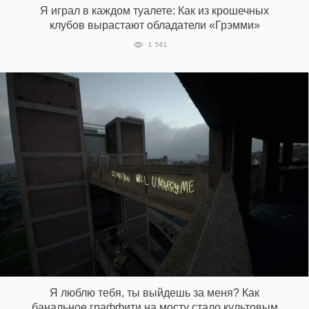
Я играл в каждом туалете: Как из крошечных
клубов вырастают обладатели «Грэмми»
1 561
EN
UA
Я люблю тебя, ты выйдешь за меня? Как
банальное граффити на мосту стало культовым