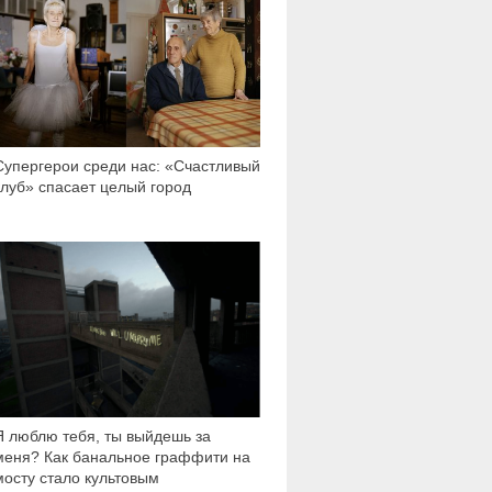
Супергерои среди нас: «Счастливый
клуб» спасает целый город
18 129
Я люблю тебя, ты выйдешь за
меня? Как банальное граффити на
мосту стало культовым