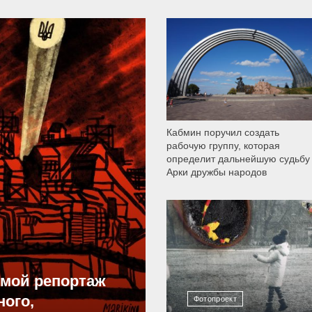
9 790
Кабмин поручил создать
рабочую группу, которая
определит дальнейшую судьбу
Арки дружбы народов
12 304
ямой репортаж
ного,
Фотопроект