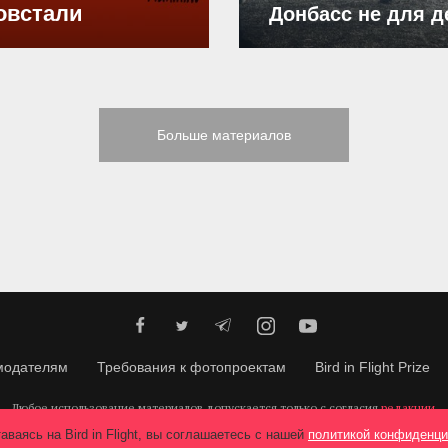
овстали
Донбасс не для д
Больше материалов
модателям
Требования к фотопроектам
Bird in Flight Prize
Любое использование материалов допускается только с согласия
редакции
.
© 2026, Bird In Flight.
Все права защищены.
аваясь на Bird in Flight, вы соглашаетесь с нашей
политикой конфиденци