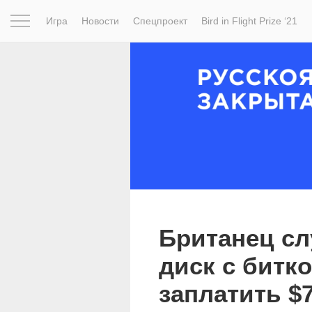
Игра
Новости
Спецпроект
Bird in Flight Prize ‘21
Вдохновение
Почему это шедевр
Мир
Фотопрое
Британец с
диск с битк
заплатить $