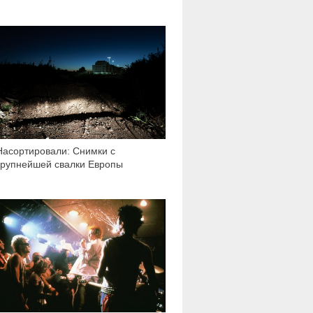
2 544
Насортировали: Снимки с
крупнейшей свалки Европы
1 562