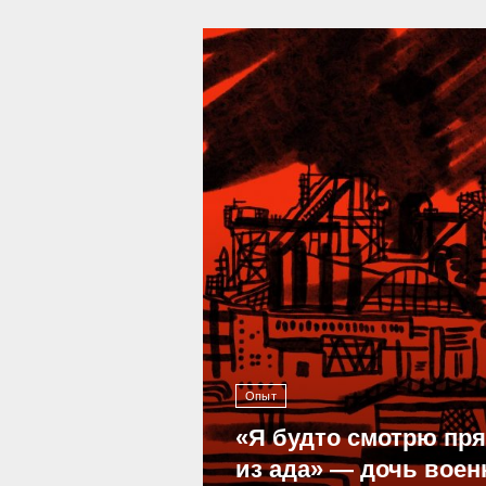
39 294
Опыт
«Я будто смотрю пр
из ада» — дочь воен