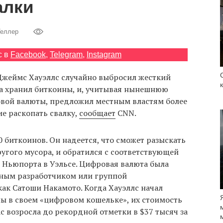
алки
Теллер
с в
Facebook
,
Telegram
,
Instagram
Джеймс Хауэллс случайно выбросил жесткий
да хранил биткоины, и, учитывая нынешнюю
вой валюты, предложил местным властям более
е раскопать свалку,
сообщает
CNN.
биткоинов. Он надеется, что сможет разыскать
угого мусора, и обратился с соответствующей
 Ньюпорта в Уэльсе. Цифровая валюта была
мным разработчиком или группой
ак Сатоши Накамото. Когда Хауэллс начал
ны в своем «цифровом кошельке», их стоимость
ас возросла до рекордной отметки в $37 тысяч за