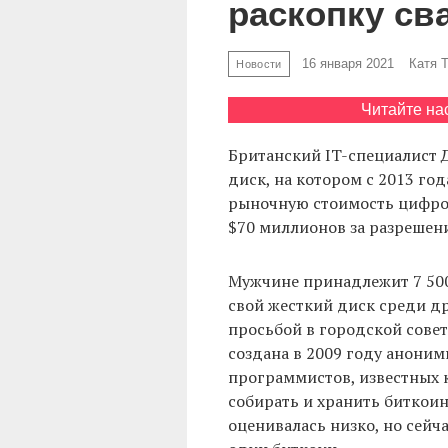
раскопку св
16 января 2021
Катя 
Новости
Читайте на
Британский IT-специалист 
диск, на котором с 2013 го
рыночную стоимость цифро
$70 миллионов за разрешени
Мужчине принадлежит 7 500 
свой жесткий диск среди др
просьбой в городской совет
создана в 2009 году анони
программистов, известных к
собирать и хранить биткои
оценивалась низко, но сейч