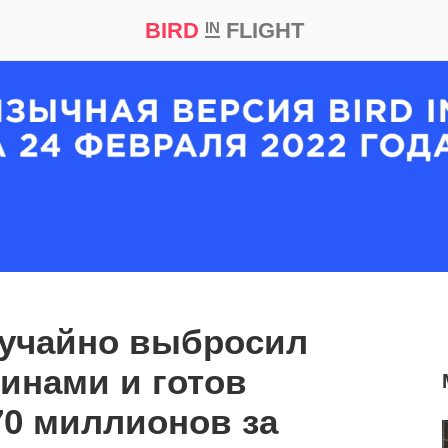
BIRD
FLIGHT
IN
кт
Репортаж
лучайно выбросил
оинами и готов
70 миллионов за