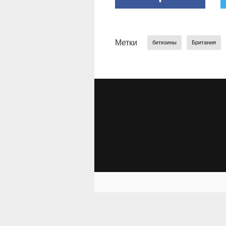
Метки
биткоины
Британия