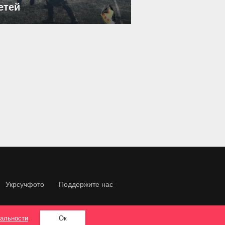
етей
Укрсучфото
Поддержите нас
альности
.
Ок