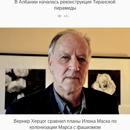
В Албании началась реконструкция Тиранской
‘21
пирамиды
681
Фотопроект
Репортаж
Партнерский
материал
О
птичке
Рекламодателям
Вернер Херцог сравнил планы Илона Маска по
колонизации Марса с фашизмом