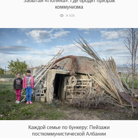
Забытая «‎Поляна»‎: Где бродит призрак
коммунизма
8 035
Каждой семье по бункеру: Пейзажи
посткоммунистической Албании