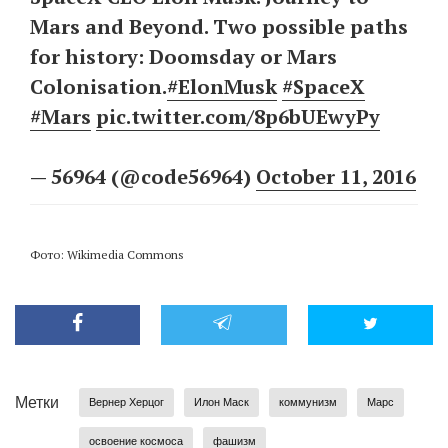
Mars and Beyond. Two possible paths
for history: Doomsday or Mars
Colonisation.
#ElonMusk
#SpaceX
#Mars
pic.twitter.com/8p6bUEwyPy
— 56964 (@code56964)
October 11, 2016
Фото: Wikimedia Commons
Метки
Вернер Херцог
Илон Маск
коммунизм
Марс
освоение космоса
фашизм