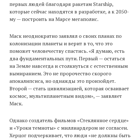
первых людей благодаря ракетам Starship,
которые сейчас находятся в разработке, а к 2050-
му — построить на Марсе мегаполис.
EN
UA
Маск неоднократно заявлял о своих планах по
колонизации планеты и верит в то, что это
поможет человечеству спастись. «Я думаю, есть
два фундаментальных пути. Первый — остаться
на Земле навсегда и столкнуться с естественным
вымиранием. Это не пророчество скорого
апокалипсиса, но однажды это произойдет.
Второй — стать цивилизацией, которая осваивает
космос, мультипланетным видом», — заявляет
Маск.
Однако создатель фильмов «Стеклянное сердце»
и «Уроки темноты» с миллиардером не согласен.
Херцог подчеркивает, что люди «не должны быть