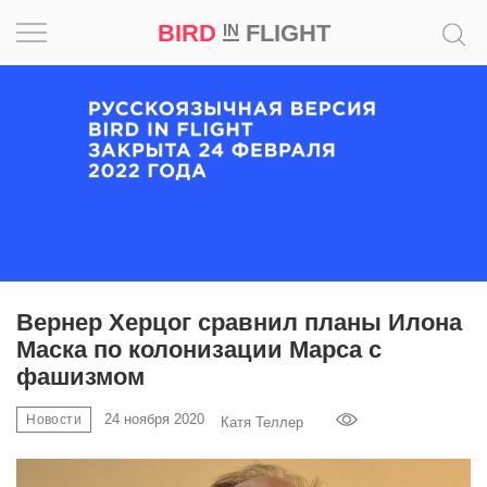
BIRD
FLIGHT
IN
Вдохновение
Почему
это
шедевр
Мир
Игра
Вернер Херцог сравнил планы Илона
Маска по колонизации Марса с
Новости
фашизмом
Bird
24 ноября 2020
Новости
Катя Теллер
in
Flight
Prize