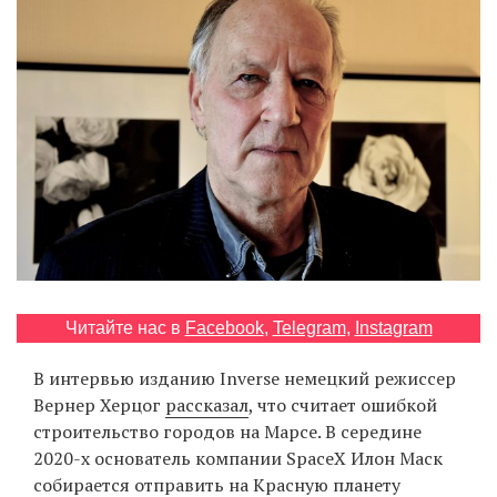
‘21
Фотопроект
Репортаж
Партнерский
материал
О
птичке
Читайте нас в
Facebook
,
Telegram
,
Instagram
Рекламодателям
В интервью изданию Inverse немецкий режиссер
Вернер Херцог
рассказал
, что считает ошибкой
строительство городов на Марсе. В середине
2020-х основатель компании SpaceX Илон Маск
собирается отправить на Красную планету