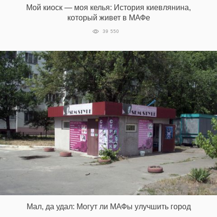
Мой киоск — моя келья: История киевлянина,
который живет в МАФе
39 550
EN
UA
Мал, да удал: Могут ли МАФы улучшить город