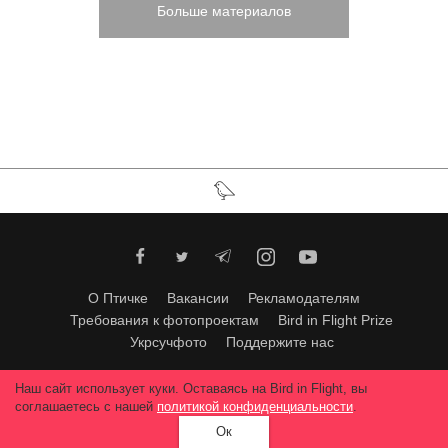
Больше материалов
О Птичке
Вакансии
Рекламодателям
Требования к фотопроектам
Bird in Flight Prize
Укрсучфото
Поддержите нас
Любое использование материалов допускается только с согласия
Наш сайт использует куки. Оставаясь на Bird in Flight, вы
редакции
.
© 2026, Bird In Flight.
соглашаетесь с нашей
политикой конфиденциальности
.
Все права защищены.
Ок