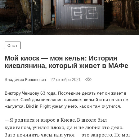
‘21
Фотопроект
Репортаж
Опыт
Партнерский
Мой киоск — моя келья: История
материал
киевлянина, который живет в МАФе
О
Владимир Коношевич
22 октября 2021
птичке
Виктору Ченцову 63 года. Последние десять лет он живет в
Рекламодателям
киоске. Свой дом киевлянин называет кельей и ни на что не
жалуется. Bird in Flight узнал у него, как он там очутился.
— Я родился и вырос в Киеве. В школе был
хулиганом, учился плохо, да и не любил это дело.
Зато починить часы или утюг — это запросто. Не мог