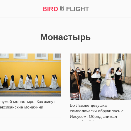
BIRD
FLIGHT
IN
кт
Репортаж
Монастырь
1 720
85 495
 чужой монастырь: Как живут
Во Львове девушка
ексиканские монахини
символически обручилась с
Иисусом. Обряд снимал
свадебный фотограф