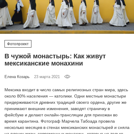
‘21
Фотопроект
Репортаж
Фотопроект
Партнерский
В чужой монастырь: Как живут
материал
мексиканские монахини
О
Елена Козарь
23 марта 2021
птичке
Мексика входит в число самых религиозных стран мира, здесь
Рекламодателям
около 80% населения — католики. Одни местные монастыри
придерживаются древних традиций своего ордена, другие же
принимают внешние изменения, заводят страничку в
фейсбуке и делают онлайн-трансляции для прихожан во
время карантина. Фотограф Марчела Табоада провела
несколько месяцев в стенах мексиканских монастырей и сняла
на пленку жизнь современных монахинь, которые не только