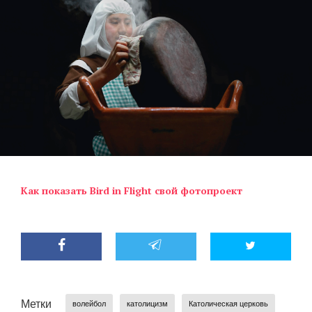
Как показать Bird in Flight свой фотопроект
Метки
волейбол
католицизм
Католическая церковь