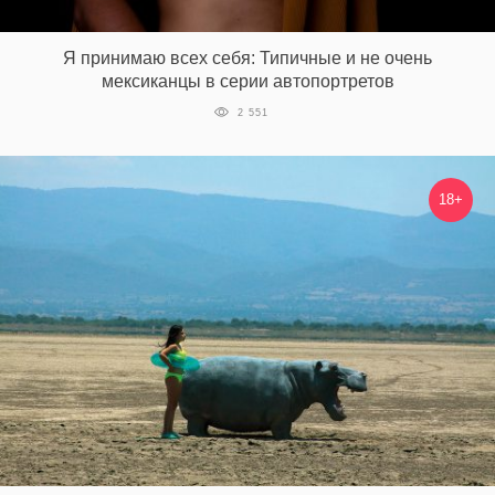
‘21
Я принимаю всех себя: Типичные и не очень
Фотопроект
мексиканцы в серии автопортретов
2 551
Репортаж
Партнерский
18+
материал
О
птичке
Рекламодателям