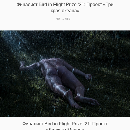
Финалист Bird in Flight Prize ‘21: Проект «Три
края океана»
1 683
EN
UA
Финалист Bird in Flight Prize ‘21: Проект
«Дважды Мария»