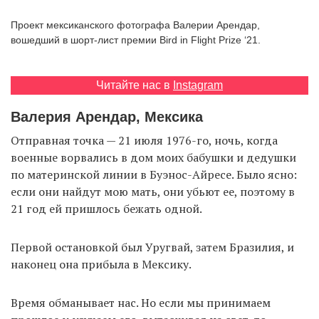
‘21
Проект мексиканского фотографа Валерии Арендар,
вошедший в шорт-лист премии Bird in Flight Prize ‘21.
Фотопроект
Читайте нас в
Instagram
Репортаж
Валерия Арендар, Мексика
Партнерский
материал
Отправная точка — 21 июля 1976-го, ночь, когда
военные ворвались в дом моих бабушки и дедушки
по материнской линии в Буэнос-Айресе. Было ясно:
О
птичке
если они найдут мою мать, они убьют ее, поэтому в
21 год ей пришлось бежать одной.
Рекламодателям
Первой остановкой был Уругвай, затем Бразилия, и
наконец она прибыла в Мексику.
Время обманывает нас. Но если мы принимаем