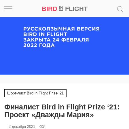
BIRD
FLIGHT
IN
Вдохновение
Почему
это
шедевр
Мир
Игра
Шорт-лист Bird in Flight Prize ‘21
Новости
Финалист Bird in Flight Prize ‘21:
Bird
Проект «Дважды Мария»
in
Flight
2 декабря 2021
Prize