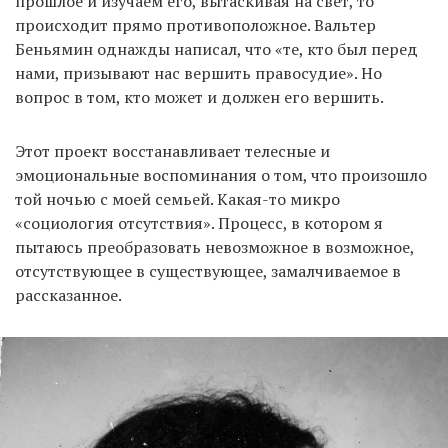
прошлое и изучаем его, вытаскивая на свет, то
происходит прямо противоположное. Вальтер
Беньямин однажды написал, что «те, кто был перед
EN
UA
нами, призывают нас вершить правосудие». Но
вопрос в том, кто может и должен его вершить.
Этот проект восстанавливает телесные и
эмоциональные воспоминания о том, что произошло
той ночью с моей семьей. Какая-то микро
«социология отсутствия». Процесс, в котором я
пытаюсь преобразовать невозможное в возможное,
отсутствующее в существующее, замалчиваемое в
рассказанное.