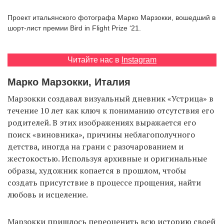
‘21
Проект итальянского фотографа Марко Марзокки, вошедший в
шорт-лист премии Bird in Flight Prize ‘21.
Фотопроект
Читайте нас в
Instagram
Репортаж
Марко Марзокки, Италия
Партнерский
материал
Марзокки создавал визуальный дневник «Устрица» в
течение 10 лет как ключ к пониманию отсутствия его
родителей. В этих изображениях выражается его
О
птичке
поиск «виновника», причины неблагополучного
детства, иногда на грани с разочарованием и
жестокостью. Используя архивные и оригинальные
Рекламодателям
образы, художник копается в прошлом, чтобы
создать присутствие в процессе прощения, найти
любовь и исцеление.
Марзокки пришлось переоценить всю историю своей