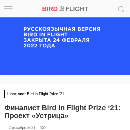
BIRD
FLIGHT
IN
Вдохновение
Почему
это
шедевр
Мир
Игра
Шорт-лист Bird in Flight Prize ‘21
Новости
Финалист Bird in Flight Prize ‘21:
Bird
Проект «Устрица»
in
Flight
2 декабря 2021
Prize