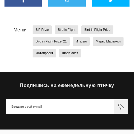
Метки
BiF Prize
Bird in Flight
Bird in Flight Prize
Bird in Flight Prize ‘21
Италия
Марко Марзокки
Фотопроект
шорт-лист
Подпишись на еженедельную птичку