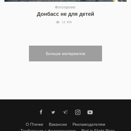
Фотопроект
Донбасс не для детей
12 304
Больше материалов
О Птичке
Вакансии
Рекламодателям
Требования к фотопроектам
Bird in Flight Prize