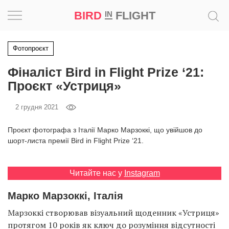
BIRD
FLIGHT
IN
Натхнення
Фотопроєкт
Фіналіст Bird in Flight Prize ‘21:
Фотопроєкт
Проєкт «Устриця»
Новини
2 грудня 2021
Світ
Проєкт фотографа з Італії Марко Марзоккі, що увійшов до
шорт-листа премії Bird in Flight Prize ‘21.
Архітектура
Читайте нас у
Instagram
Професія
Марко Марзоккі, Італія
Bird
Марзоккі створював візуальний щоденник «Устриця»
in
Flight
протягом 10 років як ключ до розуміння відсутності