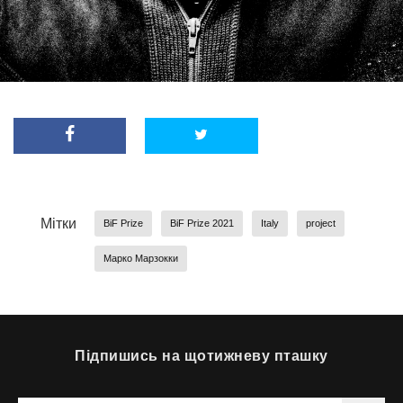
Мітки
BiF Prize
BiF Prize 2021
Italy
project
Марко Марзокки
Підпишись на щотижневу пташку