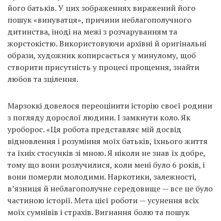
Prize
його батьків. У цих зображеннях виражений його
‘21
пошук «винуватця», причини неблагополучного
дитинства, іноді на межі з розчаруванням та
жорстокістю. Використовуючи архівні й оригінальні
образи, художник копирсається у минулому, щоб
створити присутність у процесі прощення, знайти
любов та зцілення.
RU
EN
Марзоккі довелося переоцінити історію своєї родини
з погляду дорослої людини. І замкнути коло. Як
уроборос. «Ця робота представляє мій досвід
відновлення і розуміння моїх батьків, їхнього життя
та їхніх стосунків зі мною. Я ніколи не знав їх добре,
тому що вони розлучилися, коли мені було 6 років, і
вони померли молодими. Наркотики, залежності,
в’язниця й неблагополучне середовище — все це було
частиною історії. Мета цієї роботи — усунення всіх
моїх сумнівів і страхів. Вигнання болю та пошук