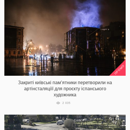
ПРОМО
Закриті київські пам’ятники перетворили на
артінсталяціїї для проєкту іспанського
художника
2 035