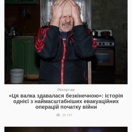
Репортаж
«Ця валка здавалася безкінечною»: історія
однієї з наймасштабніших евакуаційних
операцій початку війни
10 727