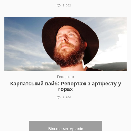
1 502
Репортаж
Карпатський вайб: Репортаж з артфесту у
горах
2 204
Більше матеріалів