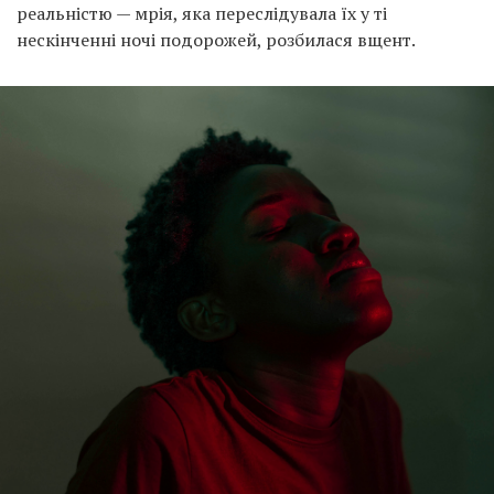
реальністю — мрія, яка переслідувала їх у ті
нескінченні ночі подорожей, розбилася вщент.