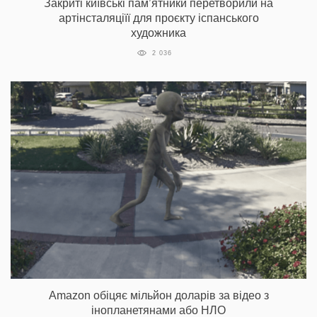
Закриті київські пам’ятники перетворили на
артінсталяціїї для проєкту іспанського
художника
2 036
Amazon обіцяє мільйон доларів за відео з
інопланетянами або НЛО