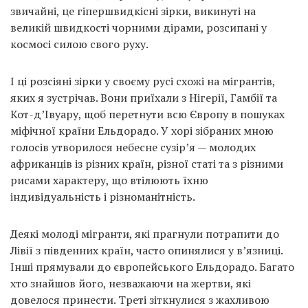
Prize
звичайні, це гіпершвидкісні зірки, викинуті на
‘21
великій швидкості чорними дірами, розсипані у
космосі силою свого руху.
І ці розсіяні зірки у своєму русі схожі на мігрантів,
яких я зустрічав. Вони приїхали з Нігерії, Гамбії та
Кот-д’Івуару, щоб перетнути всю Європу в пошуках
RU
EN
міфічної країни Ельдорадо. У хорі зібраних мною
голосів утворилося небесне сузір’я — молодих
африканців із різних країн, різної статі та з різними
рисами характеру, що втілюють їхню
індивідуальність і різноманітність.
Деякі молоді мігранти, які прагнули потрапити до
Лівії з південних країн, часто опинялися у в’язниці.
Інші прямували до європейського Ельдорадо. Багато
хто знайшов його, незважаючи на жертви, які
довелося принести. Треті зіткнулися з жахливою