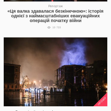
Репортаж
«Ця валка здавалася безкінечною»: історія
однієї з наймасштабніших евакуаційних
операцій початку війни
10 733
ПРОМО