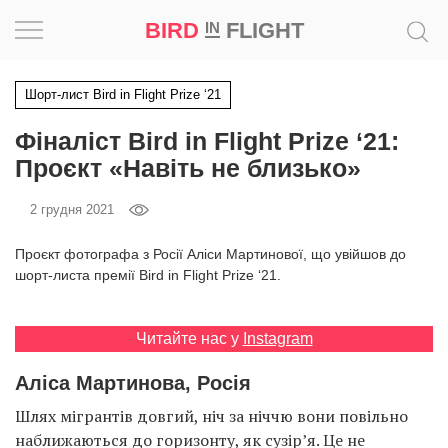
BIRD
FLIGHT
IN
Натхнення
Шорт-лист Bird in Flight Prize ‘21
Фіналіст Bird in Flight Prize ‘21:
Фотопроєкт
Проєкт «Навіть не близько»
Новини
2 грудня 2021
Світ
Проєкт фотографа з Росії Аліси Мартинової, що увійшов до
шорт-листа премії Bird in Flight Prize ‘21.
Архітектура
Читайте нас у
Instagram
Професія
Аліса Мартинова, Росія
Bird
Шлях мігрантів довгий, ніч за ніччю вони повільно
in
Flight
наближаються до горизонту, як сузір’я. Це не