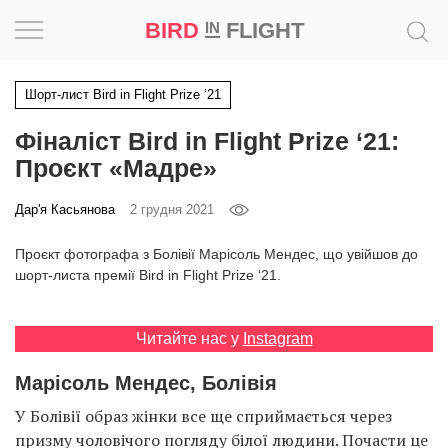
BIRD
FLIGHT
IN
Натхнення
Шорт-лист Bird in Flight Prize ‘21
Фіналіст Bird in Flight Prize ‘21:
Фотопроєкт
Проєкт «Мадре»
Новини
Дар'я Касьянова
2 грудня 2021
Світ
Проєкт фотографа з Болівії Марісоль Мендес, що увійшов до
шорт-листа премії Bird in Flight Prize ‘21.
Архітектура
Читайте нас у
Instagram
Професія
Марісоль Мендес, Болівія
Bird
У Болівії образ жінки все ще сприймається через
in
Flight
призму чоловічого погляду білої людини. Почасти це