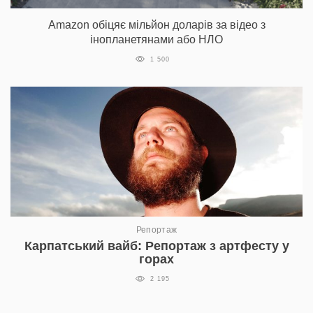
Amazon обіцяє мільйон доларів за відео з
інопланетянами або НЛО
1 500
Репортаж
Карпатський вайб: Репортаж з артфесту у
горах
2 195