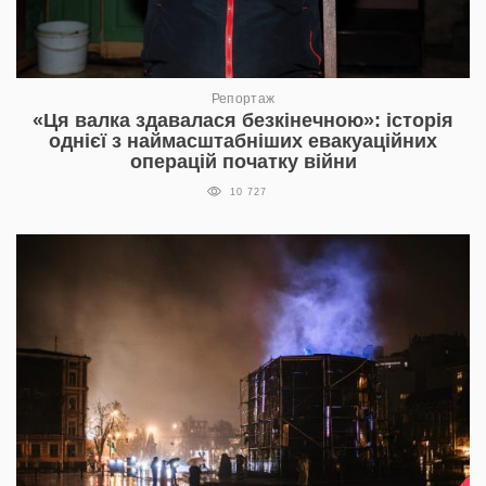
Репортаж
«Ця валка здавалася безкінечною»: історія
однієї з наймасштабніших евакуаційних
операцій початку війни
10 727