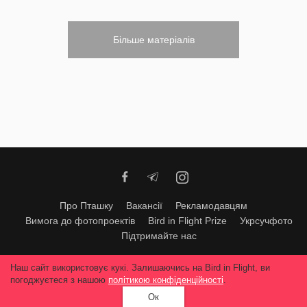
Більше матеріалів
Про Пташку
Вакансії
Рекламодавцям
Вимога до фотопроектів
Bird in Flight Prize
Укрсучфото
Підтримайте нас
Будь-яке використання матеріалів допускається тільки за згодою
Наш сайт використовує кукі. Залишаючись на Bird in Flight, ви
редакції
© 2026, Bird In Flight.
погоджуєтеся з нашою
політикою конфіденційності
.
Всі права захищені
Ок