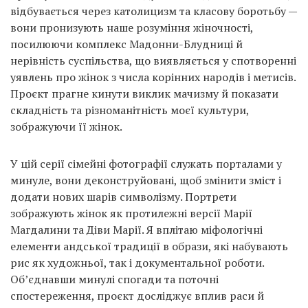
Prize
відбувається через католицизм та класову боротьбу —
‘21
вони пронизують наше розуміння жіночності,
посилюючи комплекс Мадонни-Блудниці й
нерівність суспільства, що виявляється у спотворенні
уявлень про жінок з числа корінних народів і метисів.
Проєкт прагне кинути виклик мачизму й показати
складність та різноманітність моєї культури,
RU
EN
зображуючи її жінок.
У цій серії сімейні фотографії служать порталами у
минуле, вони деконструйовані, щоб змінити зміст і
додати нових шарів символізму. Портрети
зображують жінок як протилежні версії Марії
Магдалини та Діви Марії. Я вплітаю міфологічні
елементи андської традиції в образи, які набувають
рис як художньої, так і документальної роботи.
Об’єднавши минулі спогади та поточні
спостереження, проєкт досліджує вплив раси й