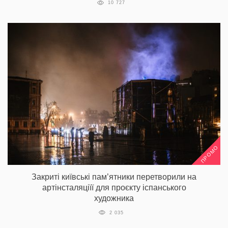
10 727
ПРОМО
Закриті київські пам’ятники перетворили на
артінсталяціїї для проєкту іспанського
художника
2 035