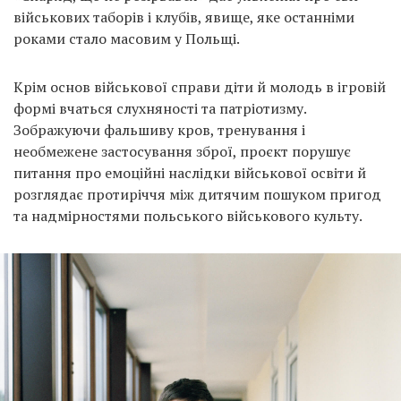
Prize
військових таборів і клубів, явище, яке останніми
‘21
роками стало масовим у Польщі.
Крім основ військової справи діти й молодь в ігровій
формі вчаться слухняності та патріотизму.
Зображуючи фальшиву кров, тренування і
необмежене застосування зброї, проєкт порушує
RU
EN
питання про емоційні наслідки військової освіти й
розглядає протиріччя між дитячим пошуком пригод
та надмірностями польського військового культу.