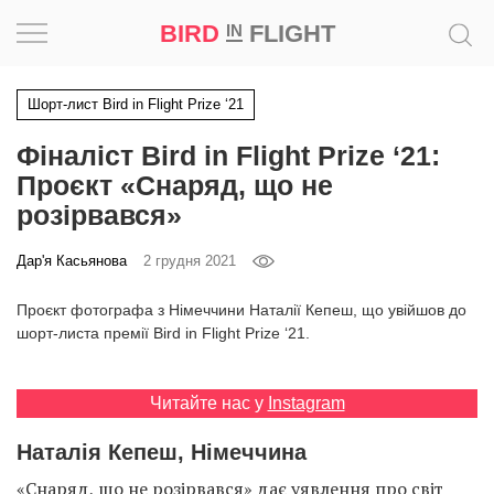
BIRD
FLIGHT
IN
Натхнення
Шорт-лист Bird in Flight Prize ‘21
Фіналіст Bird in Flight Prize ‘21:
Фотопроєкт
Проєкт «Снаряд, що не
Новини
розірвався»
Дар'я Касьянова
2 грудня 2021
Світ
Проєкт фотографа з Німеччини Наталії Кепеш, що увійшов до
Архітектура
шорт-листа премії Bird in Flight Prize ‘21.
Професія
Читайте нас у
Instagram
Bird
Наталія Кепеш, Німеччина
in
Flight
«Снаряд, що не розірвався» дає уявлення про світ