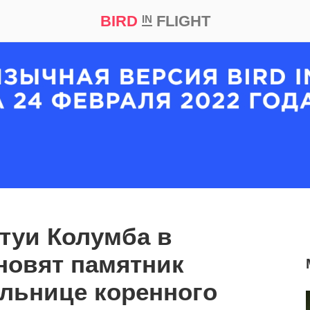
BIRD
FLIGHT
IN
кт
Репортаж
атуи Колумба в
новят памятник
льнице коренного