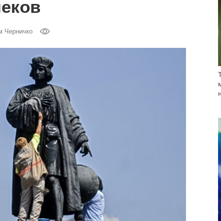
меков
м Черничко