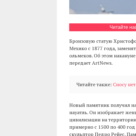
Читайте на
Бронзовую статую Христофо
Мехико с 1877 года, замен
ольмеков. Об этом наканун
передает ArtNews.
Читайте также:
Сносу нет
Новый памятник получил наз
науатль. Он изображает же
цивилизации на территори
примерно с 1500 по 400 год
скульптор Педро Рейес. Пам