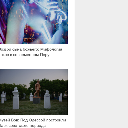
Воззри сына божьего: Мифология
инков в современном Перу
2 574
Музей Вов: Под Одессой построили
Парк советского периода