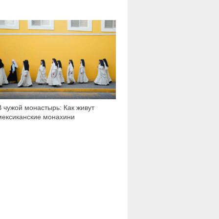
1 721
В чужой монастырь: Как живут
мексиканские монахини