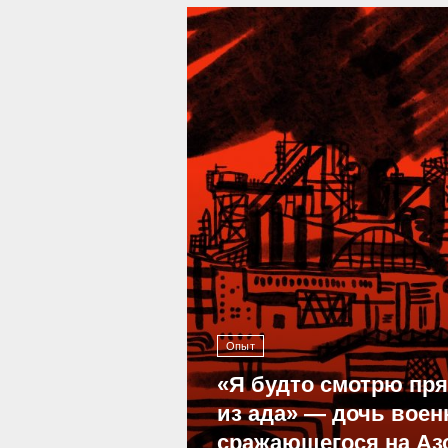
39 296
Опыт
«Я будто смотрю пр
из ада» — дочь воен
сражающегося на Аз