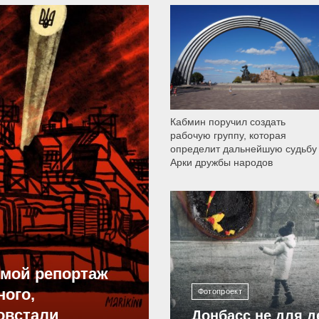
9 791
Кабмин поручил создать
рабочую группу, которая
определит дальнейшую судьбу
Арки дружбы народов
12 307
ямой репортаж
ного,
Фотопроект
овстали
Донбасс не для д