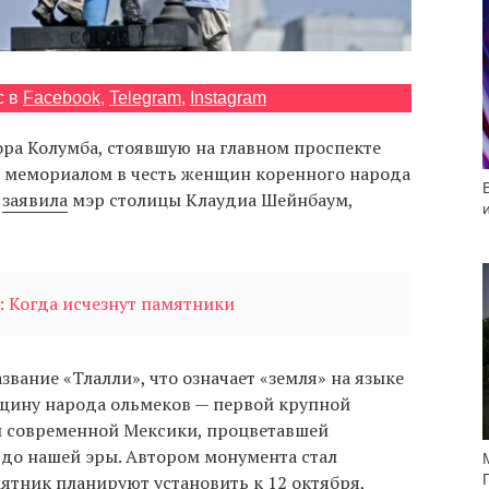
с в
Facebook
,
Telegram
,
Instagram
ра Колумба, стоявшую на главном проспекте
ят мемориалом в честь женщин коренного народа
е
заявила
мэр столицы Клаудиа Шейнбаум,
: Когда исчезнут памятники
вание «Тлалли», что означает «земля» на языке
нщину народа ольмеков — первой крупной
и современной Мексики, процветавшей
 до нашей эры. Автором монумента стал
ятник планируют установить к 12 октября,