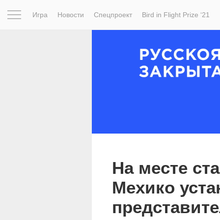
Игра
Новости
Спецпроект
Bird in Flight Prize ‘21
Вдохновение
Почему это шедевр
Мир
Фотопрое
На месте ст
Мехико уста
представите