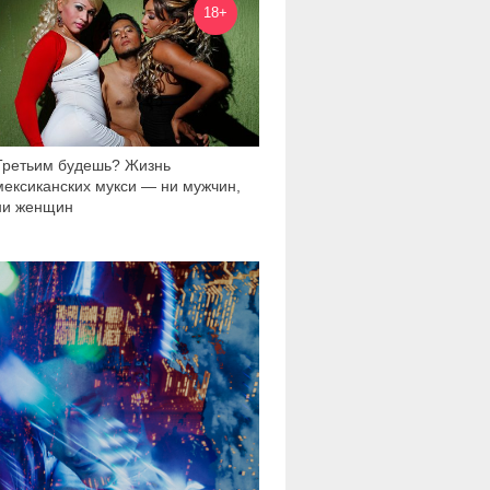
18+
Третьим будешь? Жизнь
мексиканских мукси — ни мужчин,
ни женщин
1 004