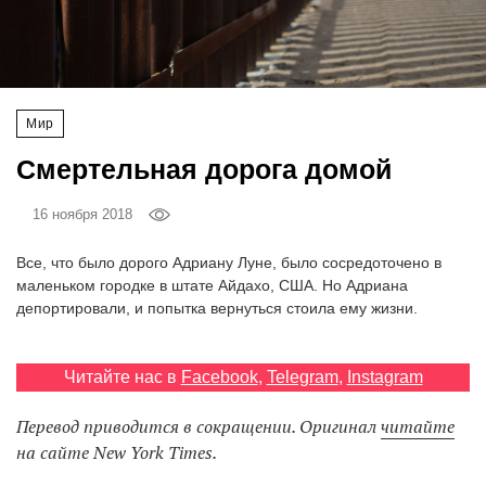
‘21
Фотопроект
Мир
Репортаж
Смертельная дорога домой
Партнерский
материал
16 ноября 2018
Все, что было дорого Адриану Луне, было сосредоточено в
О
маленьком городке в штате Айдахо, США. Но Адриана
птичке
депортировали, и попытка вернуться стоила ему жизни.
Рекламодателям
Читайте нас в
Facebook
,
Telegram
,
Instagram
Перевод приводится в сокращении. Оригинал
читайте
на сайте New York Times.