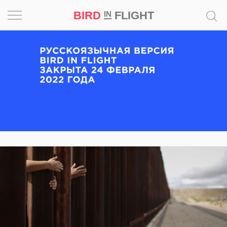
BIRD
FLIGHT
IN
Вдохновение
Почему
это
шедевр
Мир
Игра
Новости
Bird
in
Flight
Prize