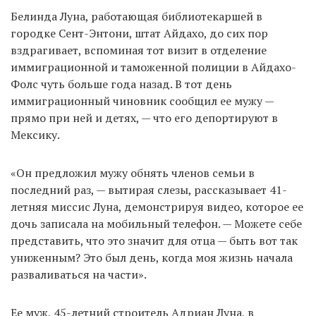
Белинда Луна, работающая библиотекаршей в
городке Сент-Энтони, штат Айдахо, до сих пор
вздрагивает, вспоминая тот визит в отделение
EN
UA
иммиграционной и таможенной полиции в Айдахо-
Фолс чуть больше года назад. В тот день
иммиграционный чиновник сообщил ее мужу —
прямо при ней и детях, — что его депортируют в
Мексику.
«Он предложил мужу обнять членов семьи в
последний раз, — вытирая слезы, рассказывает 41-
летняя миссис Луна, демонстрируя видео, которое ее
дочь записала на мобильный телефон. — Можете себе
представить, что это значит для отца — быть вот так
униженным? Это был день, когда моя жизнь начала
разваливаться на части».
Ее муж, 45-летний строитель Адриан Луна, в