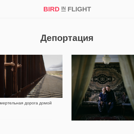
BIRD
FLIGHT
IN
кт
Репортаж
Депортация
2 807
2 727
мертельная дорога домой
В вагонах для скота:
Депортированные корейцы в