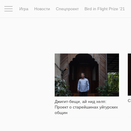
Игра
Новости
Спецпроект
Bird in Flight Prize ‘21
Вдохновение
Почему это шедевр
Мир
Фотопрое
1 464
С
Джигит-бещи, ай нид хелп:
Проект о старейшинах уйгурских
общин