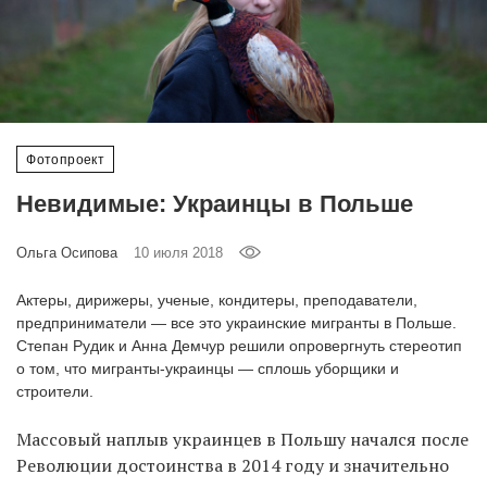
‘21
Фотопроект
Репортаж
Фотопроект
Партнерский
Невидимые: Украинцы в Польше
материал
Ольга Осипова
10 июля 2018
О
птичке
Актеры, дирижеры, ученые, кондитеры, преподаватели,
предприниматели — все это украинские мигранты в Польше.
Рекламодателям
Степан Рудик и Анна Демчур решили опровергнуть стереотип
о том, что мигранты-украинцы — сплошь уборщики и
строители.
Массовый наплыв украинцев в Польшу начался после
Революции достоинства в 2014 году и значительно