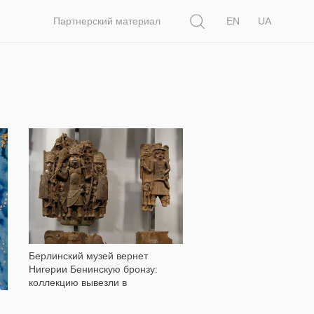
Поиск
Партнерский материал
EN
UA
209
Берлинский музей вернет
Нигерии Бенинскую бронзу:
коллекцию вывезли в
колониальную эпоху