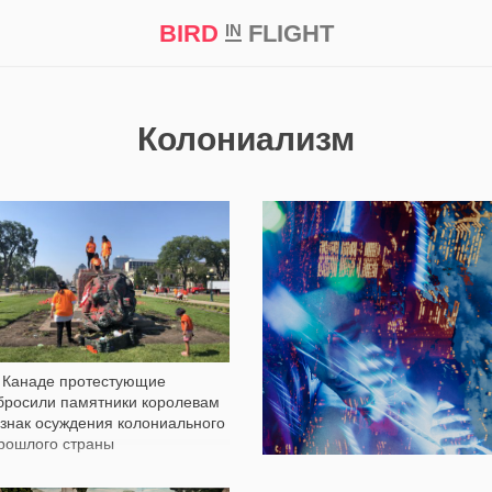
BIRD
FLIGHT
IN
кт
Репортаж
Колониализм
3 014
1 004
 Канаде протестующие
бросили памятники королевам
 знак осуждения колониального
рошлого страны