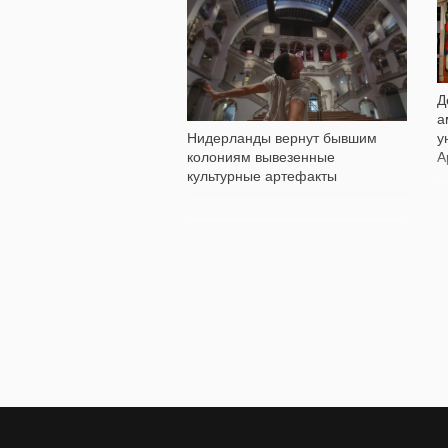
585
Д
а
у
Нидерланды вернут бывшим
А
колониям вывезенные
культурные артефакты