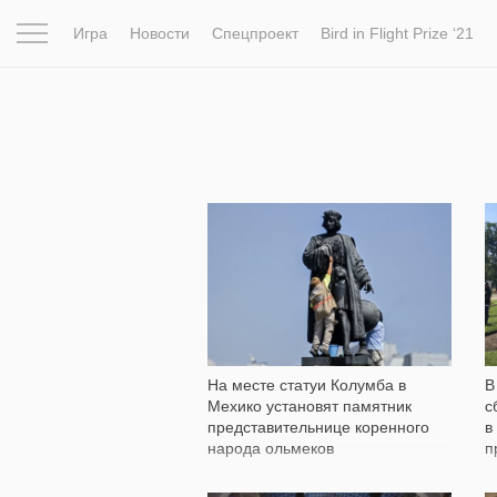
Игра
Новости
Спецпроект
Bird in Flight Prize ‘21
Вдохновение
Почему это шедевр
Мир
Фотопрое
220
На месте статуи Колумба в
В
Мехико установят памятник
с
представительнице коренного
в
народа ольмеков
п