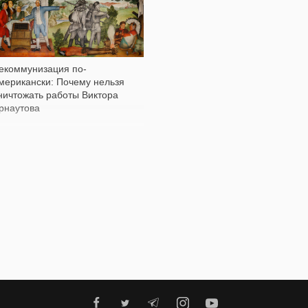
2 224
Воззри сына божьего:
екоммунизация по-
Мифология инков в
мерикански: Почему нельзя
современном Перу
ничтожать работы Виктора
рнаутова