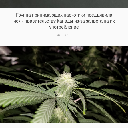
‘21
Группа принимающих наркотики предъявила
Фотопроект
иск к правительству Канады из-за запрета на их
употребление
Репортаж
567
Партнерский
материал
О
птичке
Рекламодателям