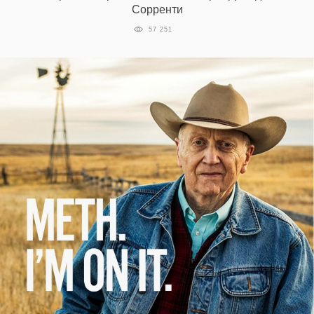
Сорренти
57 251