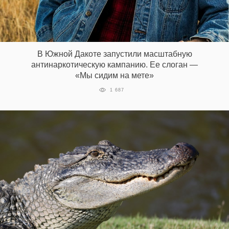
В Южной Дакоте запустили масштабную
антинаркотическую кампанию. Ее слоган —
«Мы сидим на мете»
1 687