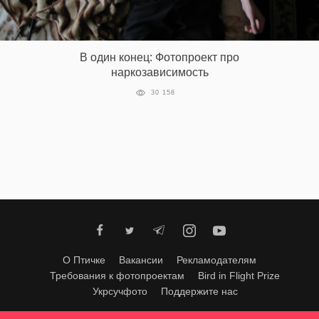
В один конец: Фотопроект про
наркозависимость
30 158
О Птичке
Вакансии
Рекламодателям
Требования к фотопроектам
Bird in Flight Prize
Укрсучфото
Поддержите нас