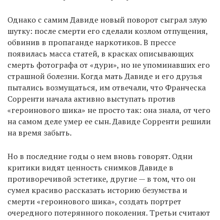
Однако с самим Давиде новый поворот сыграл злую
шутку: после смерти его сделали козлом отпущения,
обвинив в пропаганде наркотиков. В прессе
появилась масса статей, в красках описывающих
смерть фотографа от «дури», но не упоминавших его
страшной болезни. Когда мать Давиде и его друзья
пытались возмущаться, им отвечали, что Франческа
Сорренти начала активно выступать против
«героинового шика» не просто так: она знала, от чего
на самом деле умер ее сын. Давиде Сорренти решили
на время забыть.
Но в последние годы о нем вновь говорят. Одни
критики видят ценность снимков Давиде в
противоречивой эстетике, другие — в том, что он
сумел красиво рассказать историю безумства и
смерти «героинового шика», создать портрет
очередного потерянного поколения. Третьи считают