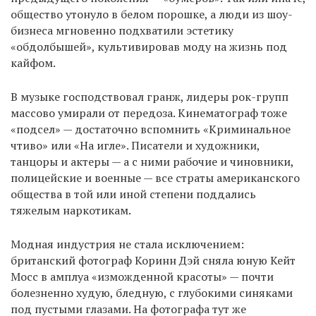
общество утонуло в белом порошке, а люди из шоу-
бизнеса мгновенно подхватили эстетику
«обдолбышей», культивировав моду на жизнь под
кайфом.
В музыке господствовал гранж, лидеры рок-групп
массово умирали от передоза. Кинематограф тоже
«подсел» — достаточно вспомнить «Криминальное
чтиво» или «На игле». Писатели и художники,
танцоры и актеры — а с ними рабочие и чиновники,
полицейские и военные — все страты американского
общества в той или иной степени поддались
тяжелым наркотикам.
Модная индустрия не стала исключением:
британский фотограф Коринн Дэй сняла юную Кейт
Мосс в амплуа «изможденной красоты» — почти
болезненно худую, бледную, с глубокими синяками
под пустыми глазами. На фотографа тут же