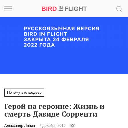
BIRD
FLIGHT
IN
Вдохновение
Почему
это
шедевр
Мир
Игра
Почему это шедевр
Новости
Герой на героине: Жизнь и
Bird
смерть Давиде Сорренти
in
Flight
Александр Ляпин
7 декабря 2019
Prize