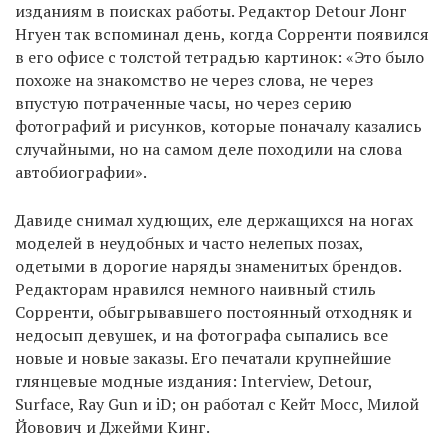
изданиям в поисках работы. Редактор Detour Лонг
Нгуен так вспоминал день, когда Сорренти появился
в его офисе с толстой тетрадью картинок: «Это было
похоже на знакомство не через слова, не через
впустую потраченные часы, но через серию
фотографий и рисунков, которые поначалу казались
случайными, но на самом деле походили на слова
автобиографии».
Давиде снимал худющих, еле держащихся на ногах
моделей в неудобных и часто нелепых позах,
одетыми в дорогие наряды знаменитых брендов.
Редакторам нравился немного наивный стиль
Сорренти, обыгрывавшего постоянный отходняк и
недосып девушек, и на фотографа сыпались все
новые и новые заказы. Его печатали крупнейшие
глянцевые модные издания: Interview, Detour,
Surface, Ray Gun и iD; он работал с Кейт Мосс, Милой
Йовович и Джейми Кинг.