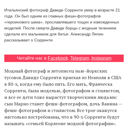
‘21
Итальянский фотограф Давиде Сорренти умер в возрасте 21
года. Он был одним из главных фешн-фотографов
Фотопроект
«героинового шика», прославлявшего тощих и изможденных
моделей. После смерти Давиде борцы с модным течением
сделали его мальчиком для битья. Александр Ляпин
Репортаж
рассказывает о Сорренти.
Партнерский
материал
Читайте нас в
Facebook
,
Telegram
,
Instagram
О
Модный фотограф и летописец нью-йоркских
птичке
тусовок Давиде Сорренти приехал из Неаполя в США
в 80-х, когда ему было пять. Его мать, Франческа
Сорренти, была моделью, фотографом и стилистом,
Рекламодателям
и все ее дети тоже вырастут творческими людьми:
сын Марио станет фешн-фотографом, дочь Ванина —
фешн-фотографом и стилистом. Все трое окажутся
настолько востребованы, что в 90-х Сорренти будут
называть «семьей Корлеоне модной фотографии».