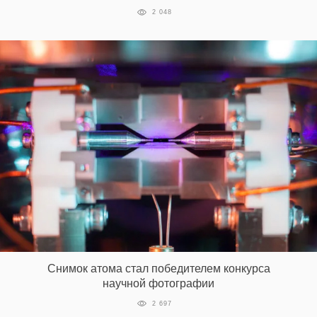
2 048
EN
UA
Снимок атома стал победителем конкурса
научной фотографии
2 697