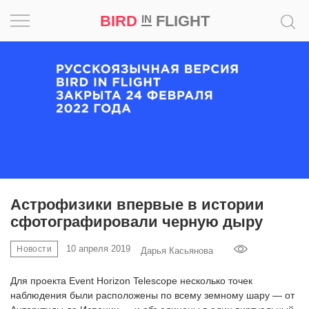
BIRD
FLIGHT
IN
Вдохновение
Почему
это
шедевр
Мир
Игра
Астрофизики впервые в истории
сфотографировали черную дыру
Новости
10 апреля 2019
Новости
Дарья Касьянова
Bird
in
Для проекта Event Horizon Telescope несколько точек
Flight
наблюдения были расположены по всему земному шару — от
Prize