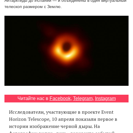
Антарктиды до Испании — и объединены в один виртуальный
‘21
телескоп размером с Землю.
Фотопроект
Репортаж
Партнерский
материал
О
птичке
Рекламодателям
Читайте нас в
Facebook
,
Telegram
,
Instagram
Исследователи, участвующие в проекте Event
Horizon Telescope, 10 апреля показали первое в
истории изображение черной дыры. На