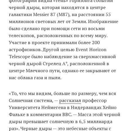
фотографии видна «тень» горизонта событий
черной дыры, которая находится в центре
галактики Messier 87 (M87), на расстоянии 55
миллионов световых лет от Земли. Изображение
EN
UA
было сделано при помощи сети из восьми
телескопов, расположенных по всему миру.
Участие в проекте принимали более 200
астрофизиков. Другой целью Event Horizon
Telescope было наблюдение за сверхмассивной
черной дырой Стрелец А*, расположенной в
центре Млечного пути, однако ее закрывают от
нас облака газа и пыли.
«То, что мы видим, больше по размеру, чем вся
Солнечная система, —
рассказал
профессор
Университета Неймегена в Нидерландах Хейно
Фальке в комментарии BBC. — Масса этой черной
дыры превышает солнечную в 6,5 миллиарда
раз». Черные дыры — это небесные объекты с