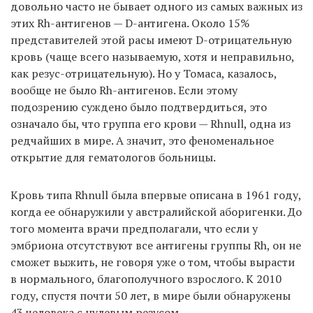
довольно часто не бывает одного из самых важных из
этих Rh-антигенов — D-антигена. Около 15%
представителей этой расы имеют D-отрицательную
кровь (чаще всего называемую, хотя и неправильно,
как резус-отрицательную). Но у Томаса, казалось,
вообще не было Rh-антигенов. Если этому
подозрению суждено было подтвердиться, это
означало бы, что группа его крови — Rhnull, одна из
редчайших в мире. А значит, это феноменальное
открытие для гематологов больницы.
Кровь типа Rhnull была впервые описана в 1961 году,
когда ее обнаружили у австралийской аборигенки. До
того момента врачи предполагали, что если у
эмбриона отсутствуют все антигены группы Rh, он не
cможет выжить, не говоря уже о том, чтобы вырасти
в нормального, благополучного взрослого. К 2010
году, спустя почти 50 лет, в мире были обнаружены
43 человека с нулевым резусом.