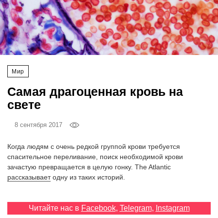
‘21
Фотопроект
Репортаж
Мир
Партнерский
Самая драгоценная кровь на
материал
свете
О
8 сентября 2017
птичке
Когда людям с очень редкой группой крови требуется
Рекламодателям
спасительное переливание, поиск необходимой крови
зачастую превращается в целую гонку. The Atlantic
рассказывает
одну из таких историй.
Читайте нас в
Facebook
,
Telegram
,
Instagram