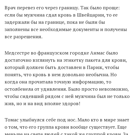
Врач перевез его через границу. Так было проще:
если бы мужчина сдал кровь в Швейцарии, то ее
EN
UA
задержали бы на границе, пока не были бы
заполнены все необходимые документы и получены
все разрешения.
Медсестре во французском городке Анмас было
достаточно взглянуть на этикетку пакета для крови,
который должен быть доставлен в Париж, чтобы
понять, что кровь в нем довольно необычна. Но
когда она прочитала точную информацию, то
остолбенела от удивления. Было просто невозможно,
чтобы сидевший рядом с ней мужчина был не только
жив, но и на вид вполне здоров!
Томас улыбнулся себе под нос. Мало кто в мире знает
о том, что его группа крови вообще существует. Еще
меньше на свете людей с такой же группой крови. За