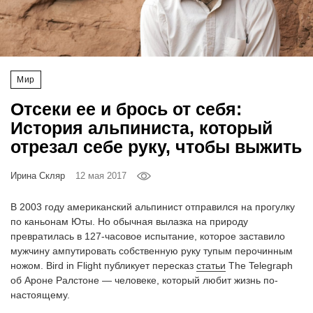
‘21
Фотопроект
Мир
Репортаж
Отсеки ее и брось от себя:
Партнерский
История альпиниста, который
материал
отрезал себе руку, чтобы выжить
О
Ирина Скляр
12 мая 2017
птичке
В 2003 году американский альпинист отправился на прогулку
Рекламодателям
по каньонам Юты. Но обычная вылазка на природу
превратилась в 127-часовое испытание, которое заставило
мужчину ампутировать собственную руку тупым перочинным
ножом. Bird in Flight публикует пересказ
статьи
The Telegraph
oб Ароне Ралстоне — человеке, который любит жизнь по-
настоящему.