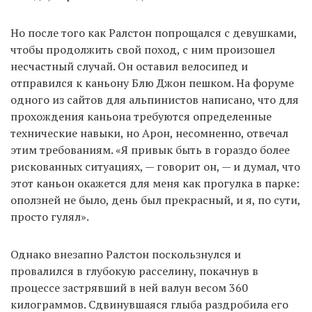
Но после того как Ралстон попрощался с девушками,
чтобы продолжить свой поход, с ним произошел
несчастный случай. Он оставил велосипед и
отправился к каньону Блю Джон пешком. На форуме
одного из сайтов для альпинистов написано, что для
прохождения каньона требуются определенные
технические навыки, но Арон, несомненно, отвечал
этим требованиям. «Я привык быть в гораздо более
рискованных ситуациях, — говорит он, — и думал, что
этот каньон окажется для меня как прогулка в парке:
оползней не было, день был прекрасный, и я, по сути,
просто гулял».
Однако внезапно Ралстон поскользнулся и
провалился в глубокую расселину, покачнув в
процессе застрявший в ней валун весом 360
килограммов. Сдвинувшаяся глыба раздробила его