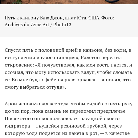
Путь к каньону Блю Джон, штат Юта, США. Фото:
Archives du 7eme Art / Photo12
Спустя пять с половиной дней в каньоне, без воды, в
исступлении и галлюцинациях, Ралстон пережил
откровение: «Я почувствовал, как моя кость гнется, и
осознал, что могу использовать валун, чтобы сломать
ее. Во мне будто фейерверк взорвался — я понял, что
смогу выбраться оттуда».
Арон использовал вес тела, чтобы силой согнуть руку
до тех пор, пока камень не переломил предплечье.
После этого он воспользовался насадкой своего
гидратора — гнущейся резиновой трубкой, через
которую вода подается из пакета в рот, — в качестве