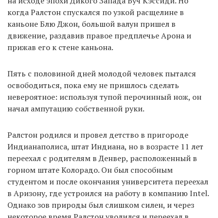
на исходе эпохи Дикого Запада Буч Кэссиди. Но
когда Ралстон спускался по узкой расщелине в
каньоне Блю Джон, большой валун пришел в
движение, раздавив правое предплечье Арона и
прижав его к стене каньона.
Пять с половиной дней молодой человек пытался
освободиться, пока ему не пришлось сделать
невероятное: используя тупой перочинный нож, он
начал ампутацию собственной руки.
Ралстон родился и провел детство в пригороде
Индианаполиса, штат Индиана, но в возрасте 11 лет
переехал с родителям в Денвер, расположенный в
горном штате Колорадо. Он был способным
студентом и после окончания университета переехал
в Аризону, где устроился на работу в компанию Intel.
Однако зов природы был слишком силен, и через
некоторое время Ралстон уволился и переехал в