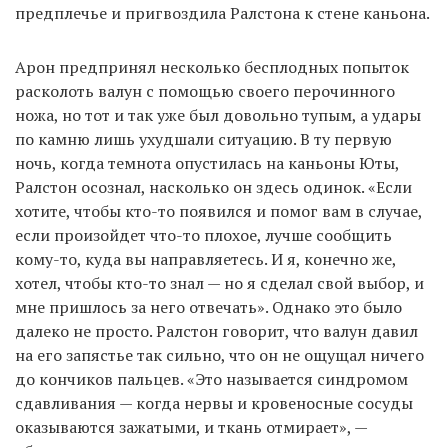
предплечье и пригвоздила Ралстона к стене каньона.
Арон предпринял несколько бесплодных попыток
расколоть валун с помощью своего перочинного
ножа, но тот и так уже был довольно тупым, а удары
по камню лишь ухудшали ситуацию. В ту первую
ночь, когда темнота опустилась на каньоны Юты,
Ралстон осознал, насколько он здесь одинок. «Если
хотите, чтобы кто-то появился и помог вам в случае,
если произойдет что-то плохое, лучше сообщить
кому-то, куда вы направляетесь. И я, конечно же,
хотел, чтобы кто-то знал — но я сделал свой выбор, и
мне пришлось за него отвечать». Однако это было
далеко не просто. Ралстон говорит, что валун давил
на его запястье так сильно, что он не ощущал ничего
до кончиков пальцев. «Это называется синдромом
сдавливания — когда нервы и кровеносные сосуды
оказываются зажатыми, и ткань отмирает», —