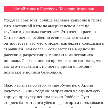
Читайте нас в
Facebook
,
Telegram
,
Instagram
EN
UA
Уходя за горизонт, солнце заливает каньоны и гроты
юго-восточной Юты на американском Западе
глубоким красным свечением. Это очень красиво.
Однако ночью, особенно если оказаться там в
одиночестве, это место может выглядеть холодным и
страшным. Тем более — если застрять в одной из
расселин, разрезающих монолиты из песчаника
пополам. И в дневное-то время сложно ожидать, что
вас кто-то услышит, но ночью крики о помощи
повисают в полном безмолвии.
Мало кто знает об этом лучше 35-летнего Арона
Ралстона. В 2003 году он отправился на одиночную
горную прогулку неподалеку от Робберс-Руст —
старого бандитского убежища, которым пользовался