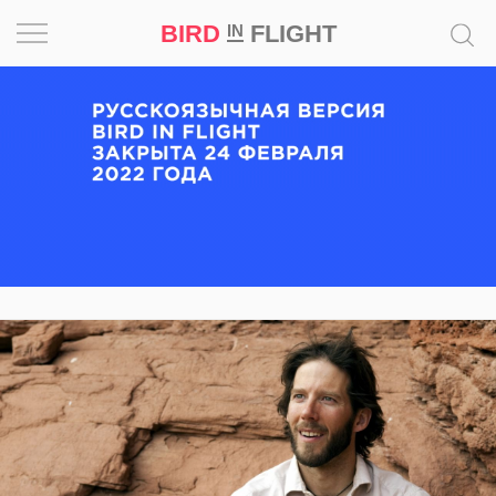
BIRD
FLIGHT
IN
Вдохновение
Почему
это
шедевр
Мир
Игра
Новости
Bird
in
Flight
Prize