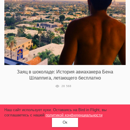
Заяц в шоколаде: История авиахакера Бена
Шлаппига, летающего бесплатно
28 568
Наш сайт использует куки. Оставаясь на Bird in Flight, вы
НОВОЕ И ЛУЧШЕЕ
соглашаетесь с нашей
политикой конфиденциальности
.
Ок